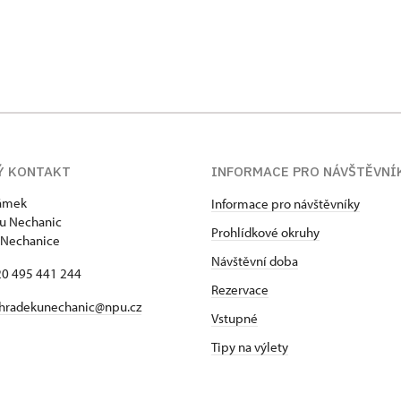
Ý KONTAKT
INFORMACE PRO NÁVŠTĚVNÍ
zámek
Informace pro návštěvníky
u Nechanic
Prohlídkové okruhy
 Nechanice
Návštěvní doba
420 495 441 244
Rezervace
hradekunechanic@npu.cz
Vstupné
Tipy na výlety