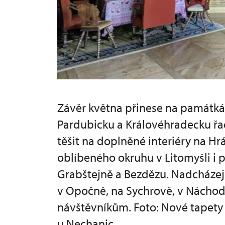
Závěr května přinese na památká
Pardubicku a Královéhradecku řa
těšit na doplněné interiéry na H
oblíbeného okruhu v Litomyšli i 
Grabštejně a Bezdězu. Nadcházej
v Opočně, na Sychrově, v Náchodě
návštěvníkům. Foto: Nové tapety
u Nechanic