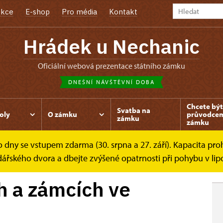
kce
E-shop
Pro média
Kontakt
Hrádek u Nechanic
oficiální webová prezentace státního zámku
DNEŠNÍ NÁVŠTĚVNÍ DOBA
Chcete být
Svatba na
oly
O zámku
průvodce
zámku
zámku
dny se vstupem zdarma (30. srpna a 27. září). Kapacita prohl
radech a zámcích ve...
dářského dvora a dbejte zvýšené opatrnosti při pohybu v lip
h a zámcích ve