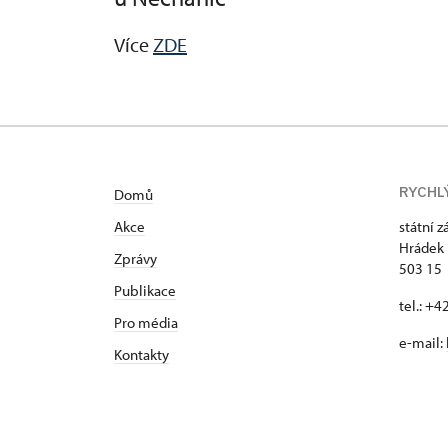
Více
ZDE
RYCHL
Domů
Akce
státní 
Hrádek 
Zprávy
503 15
Publikace
tel.: +
Pro média
e-mail:
Kontakty