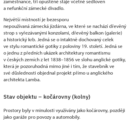
zaměstnance, tři opuštěné stáje včetně sedloven
a nefunkční zámecké divadlo.
Největší místností je bezesporu
nepoužívaná zámecká jízdárna, ve které se nachází dřevěný
strop s vyřezávanými konzolami, dřevěný balkon (galerie)
a historický krb. Jedná se o intaktně dochovaný celek
ve stylu romantické gotiky z poloviny 19. století. Jedná se
o jednu z předních ukázek architektury romantismu
v českých zemích z let 1838–1856 ve slohu anglické gotiky,
která je pozoruhodná mimo jiné i tím, že stavebník ve
své důslednosti objednal projekt přímo u anglického
architekta Lamba.
Stav objektu – kočárovny (kolny)
Prostory byly v minulosti využívány jako kočárovny, později
jako garáže pro povozy a automobily.