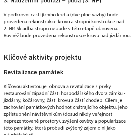
3. Nadzemní podlaží – půda (3. NP)
V podkrovní části jižního křídla (dvě plné vazby) bude
provedena rekonstrukce krovu a stropní konstrukce nad
2. NP. Skladba stropu nebude v této etapě obnovena.
Rovněž bude provedena rekonstrukce krovu nad jízdárnou.
Klíčové aktivity projektu
Revitalizace památek
Klíčovou aktivitou je obnova a revitalizace s prvky
restaurování západní části hospodářského dvora zámku -
jízdárny, kočárovny, části krovu a částí chodeb. Cílem je
zachování památkových hodnot chátrajícího objektu, jeho
zpřístupnění návštěvníkům (dosud nikdy veřejnosti
neprezentované prostory), zvýšení osvěty a popularizace
této památky, která probudí zvýšený zájem o ni jako
o turistický cíl.