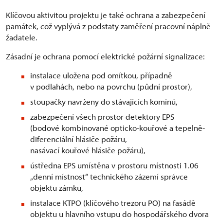
Klíčovou aktivitou projektu je také ochrana a zabezpečení
památek, což vyplývá z podstaty zaměření pracovní náplně
žadatele.
Zásadní je ochrana pomocí elektrické požární signalizace:
instalace uložena pod omítkou, případně
v podlahách, nebo na povrchu (půdní prostor),
stoupačky navrženy do stávajících komínů,
zabezpečení všech prostor detektory EPS
(bodové kombinované opticko-kouřové a tepelně-
diferenciální hlásiče požáru,
nasávací kouřové hlásiče požáru),
ústředna EPS umístěna v prostoru místnosti 1.06
„denní místnost“ technického zázemí správce
objektu zámku,
instalace KTPO (klíčového trezoru PO) na fasádě
objektu u hlavního vstupu do hospodářského dvora