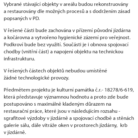
Vybrané stávající objekty v areálu budou rekonstruovány
a restaurovány dle možných procesů a s dodržením zásad
popsaných v PD.
V řešené části bude zachována v přízemí původní jízdárna
a kočárovna a vytvořeno hygienické zázemí pro veřejnost.
Podkroví bude bez využití. Součásti je i obnova spojovací
chodby (vnitřní část) a napojení objektu na technickou
infrastrukturu.
V řešených částech objektů nebudou umístěné
žádné technologické provozy.
Předmětem projektu je kulturní památka č.r.- 18278/6-619,
která představuje významnou hodnotu a proto zde bude
postupováno s maximálně kladeným důrazem na
restaurační práce, které jsou v následujícím rozsahu -
sgrafitové výzdoby v jízdárně a spojovací chodbě a stěnách
galerie sálu, dále vitráže oken v prostorech jízdárny, krb
v jízdárně.