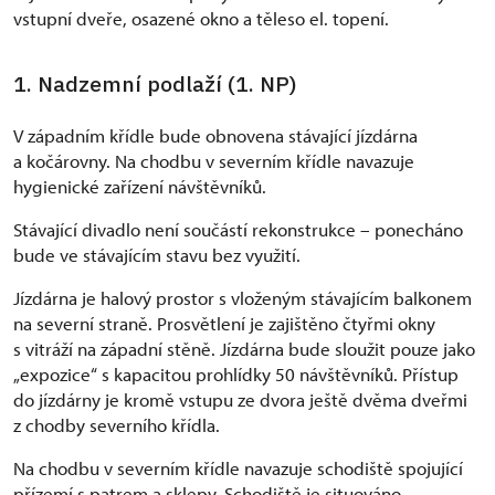
vstupní dveře, osazené okno a těleso el. topení.
1. Nadzemní podlaží (1. NP)
V západním křídle bude obnovena stávající jízdárna
a kočárovny. Na chodbu v severním křídle navazuje
hygienické zařízení návštěvníků.
Stávající divadlo není součástí rekonstrukce – ponecháno
bude ve stávajícím stavu bez využití.
Jízdárna je halový prostor s vloženým stávajícím balkonem
na severní straně. Prosvětlení je zajištěno čtyřmi okny
s vitráží na západní stěně. Jízdárna bude sloužit pouze jako
„expozice“ s kapacitou prohlídky 50 návštěvníků. Přístup
do jízdárny je kromě vstupu ze dvora ještě dvěma dveřmi
z chodby severního křídla.
Na chodbu v severním křídle navazuje schodiště spojující
přízemí s patrem a sklepy. Schodiště je situováno