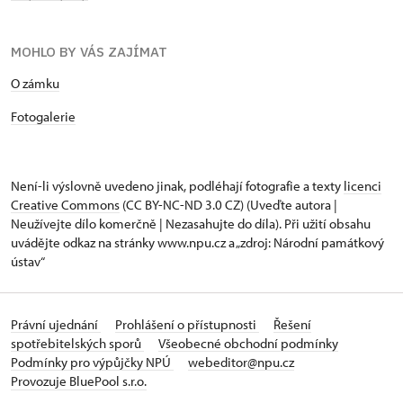
MOHLO BY VÁS ZAJÍMAT
O zámku
Fotogalerie
Není-li výslovně uvedeno jinak, podléhají fotografie a texty
licenci
Creative Commons
(CC BY-NC-ND 3.0 CZ) (Uveďte autora |
Neužívejte dílo komerčně | Nezasahujte do díla). Při užití obsahu
uvádějte odkaz na stránky www.npu.cz a „zdroj: Národní památkový
ústav“
Právní ujednání
Prohlášení o přístupnosti
Řešení
spotřebitelských sporů
Všeobecné obchodní podmínky
Podmínky pro výpůjčky NPÚ
webeditor@npu.cz
Provozuje BluePool s.r.o.