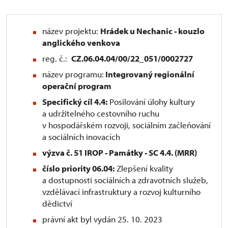
název projektu:
Hrádek u Nechanic - kouzlo
anglického venkova
reg. č.:
CZ.06.04.04/00/22_051/0002727
název programu:
Integrovaný regionální
operační program
Specifický cíl 4.4:
Posilování úlohy kultury
a udržitelného cestovního ruchu
v hospodářském rozvoji, sociálním začleňování
a sociálních inovacích
výzva č. 51 IROP - Památky - SC 4.4. (MRR)
číslo priority 06.04:
Zlepšení kvality
a dostupnosti sociálních a zdravotních služeb,
vzdělávací infrastruktury a rozvoj kulturního
dědictví
právní akt byl vydán 25. 10. 2023