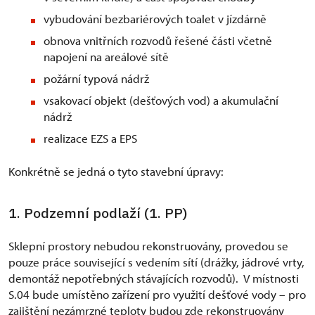
vybudování bezbariérových toalet v jízdárně
obnova vnitřních rozvodů řešené části včetně
napojení na areálové sítě
požární typová nádrž
vsakovací objekt (dešťových vod) a akumulační
nádrž
realizace EZS a EPS
Konkrétně se jedná o tyto stavební úpravy:
1. Podzemní podlaží (1. PP)
Sklepní prostory nebudou rekonstruovány, provedou se
pouze práce související s vedením sítí (drážky, jádrové vrty,
demontáž nepotřebných stávajících rozvodů). V místnosti
S.04 bude umístěno zařízení pro využití dešťové vody – pro
zajištění nezámrzné teploty budou zde rekonstruovány