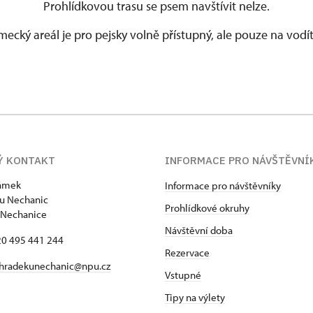
Prohlídkovou trasu se psem navštívit nelze.
ecký areál je pro pejsky volně přístupný, ale pouze na vodí
Ý KONTAKT
INFORMACE PRO NÁVŠTĚVNÍ
zámek
Informace pro návštěvníky
u Nechanic
Prohlídkové okruhy
 Nechanice
Návštěvní doba
420 495 441 244
Rezervace
hradekunechanic@npu.cz
Vstupné
Tipy na výlety