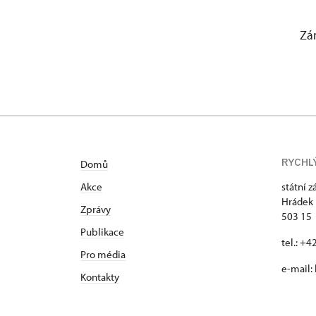
Zám
RYCHL
Domů
Akce
státní 
Hrádek 
Zprávy
503 15
Publikace
tel.: +
Pro média
e-mail:
Kontakty