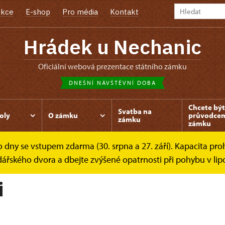
kce
E-shop
Pro média
Kontakt
Hrádek u Nechanic
oficiální webová prezentace státního zámku
DNEŠNÍ NÁVŠTĚVNÍ DOBA
Chcete být
Svatba na
oly
O zámku
průvodce
zámku
zámku
dny se vstupem zdarma (30. srpna a 27. září). Kapacita prohl
níky
Pejskaři
dářského dvora a dbejte zvýšené opatrnosti při pohybu v lip
i