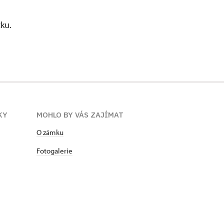
tku.
KY
MOHLO BY VÁS ZAJÍMAT
O zámku
Fotogalerie