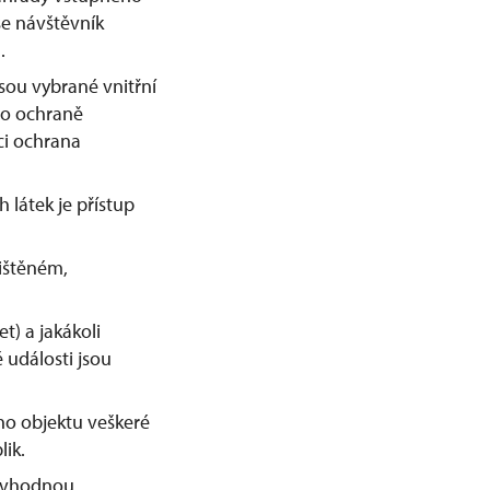
se návštěvník
.
sou vybrané vnitřní
o ochraně
ci ochrana
látek je přístup
ištěném,
t) a jakákoli
události jsou
o objektu veškeré
lik.
nevhodnou