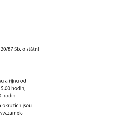
20/87 Sb. o státní
u a říjnu od
15.00 hodin,
0 hodin.
h okruzích jsou
www.zamek-