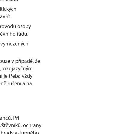
tických
vřít.
provodu osoby
těvního řádu.
o vymezených
uze v případě, že
, cizojazyčným
 je třeba vždy
eně rušeni a na
anců. Při
vštěvníků, ochrany
náhrady vstupného