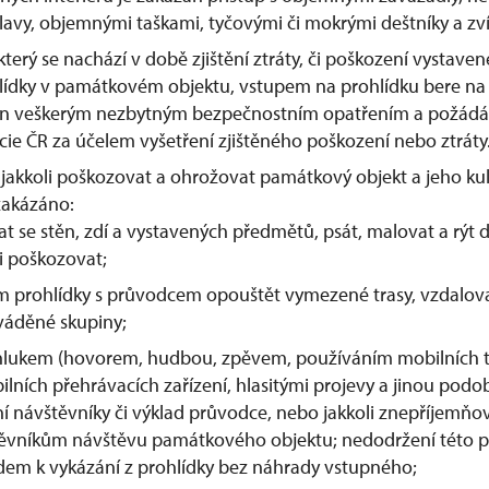
avy, objemnými taškami, tyčovými či mokrými deštníky a zví
který se nachází v době zjištění ztráty, či poškození vystave
ídky v památkovém objektu, vstupem na prohlídku bere na
n veškerým nezbytným bezpečnostním opatřením a požádá
icie ČR za účelem vyšetření zjištěného poškození nebo ztráty
jakkoli poškozovat a ohrožovat památkový objekt a jeho kult
zakázáno:
at se stěn, zdí a vystavených předmětů, psát, malovat a rýt d
li poškozovat;
 prohlídky s průvodcem opouštět vymezené trasy, vzdalov
váděné skupiny;
 hlukem (hovorem, hudbou, zpěvem, používáním mobilních 
ilních přehrávacích zařízení, hlasitými projevy a jinou podo
ní návštěvníky či výklad průvodce, nebo jakkoli znepříjemňo
ěvníkům návštěvu památkového objektu; nedodržení této 
em k vykázání z prohlídky bez náhrady vstupného;