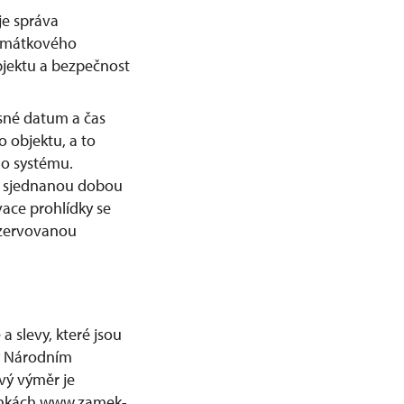
je správa
památkového
jektu a bezpečnost
esné datum a čas
 objektu, a to
ho systému.
ed sjednanou dobou
ace prohlídky se
ezervovanou
 slevy, které jsou
ný Národním
ý výměr je
ránkách www.zamek-