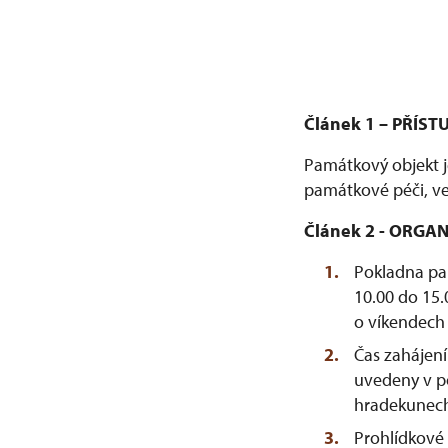
Článek 1 – PŘÍ
Památkový objekt je
památkové péči, ve
Článek 2 - ORG
Pokladna pa
10.00 do 15.
o víkendech 
Čas zahájení
uvedeny v p
hradekunech
Prohlídkové