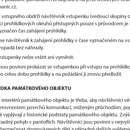
anic.cz.
í vstupného obdrží návštěvník vstupenku (vedoucí skupiny
 U prohlídkových okruhů přístupných pouze s průvodcem je
značen čas zahájení prohlídky.
 se návštěvník k zahájení prohlídky v čase vyznačeném na v
ropadá bez náhrady.
tupenky nelze vrátit ani vyměnit.
jsou povinni prokázat se vstupenkou při vstupu na prohlídk
po celou dobu prohlídky a na požádání ji znovu předložit.
HLÍDKA PAMÁTKOVÉHO OBJEKTU
e interiérů památkového objektu je třeba, aby návštěvníci v
erovnostem povrchů komunikací, sníženým průchodům, pop
rá vyplývají z historické podstaty památkového objektu. Zv
padný pohyb v pantoflích. Návštěvníci jsou povinni v nejvyš
 bezpečnost doprovázených dětí a případně dalších svěřený