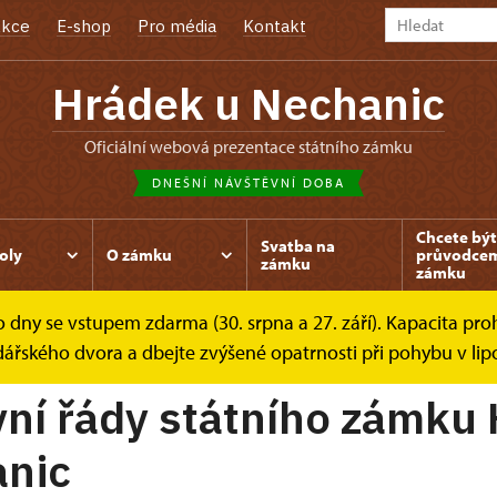
kce
E-shop
Pro média
Kontakt
Hrádek u Nechanic
oficiální webová prezentace státního zámku
DNEŠNÍ NÁVŠTĚVNÍ DOBA
Chcete být
Svatba na
oly
O zámku
průvodce
zámku
zámku
dny se vstupem zdarma (30. srpna a 27. září). Kapacita prohl
níky
Návštěvní řád
dářského dvora a dbejte zvýšené opatrnosti při pohybu v lip
ní řády státního zámku
anic