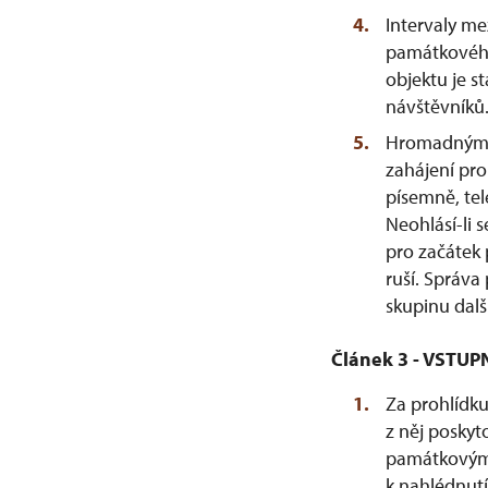
Intervaly me
památkového
objektu je 
návštěvníků
Hromadným sk
zahájení pr
písemně, te
Neohlásí-li 
pro začátek 
ruší. Správ
skupinu dalš
Článek 3 - VSTUP
Za prohlídku
z něj poskyt
památkovým 
k nahlédnut