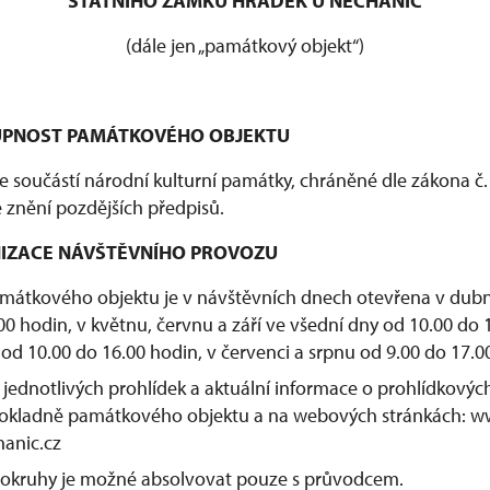
STÁTNÍHO ZÁMKU HRÁDEK U NECHANIC
(dále jen „památkový objekt“)
STUPNOST PAMÁTKOVÉHO OBJEKTU
 součástí národní kulturní památky, chráněné dle zákona č. 
 znění pozdějších předpisů.
ANIZACE NÁVŠTĚVNÍHO PROVOZU
mátkového objektu je v návštěvních dnech otevřena v dubn
00 hodin, v květnu, červnu a září ve všední dny od 10.00 do 
od 10.00 do 16.00 hodin, v červenci a srpnu od 9.00 do 17.0
 jednotlivých prohlídek a aktuální informace o prohlídkovýc
okladně památkového objektu a na webových stránkách: 
anic.cz
 okruhy je možné absolvovat pouze s průvodcem.