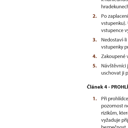
hradekunech
Po zaplacen
vstupenku).
vstupence vy
Nedostaví-li
vstupenky p
Zakoupené vs
Návštěvníci 
uschovat ji 
Článek 4 - PRO
Při prohlídc
pozornost n
rizikům, kte
vyžaduje pří
bezpečnost,