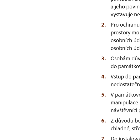
a jeho povin
vystavuje n
Pro ochranu 
prostory mo
osobních úd
osobních úd
Osobám důvod
do památkov
Vstup do pa
nedostatečn
V památkovém
manipulace 
návštěvníci 
Z důvodu be
chladné, stř
Do instalova