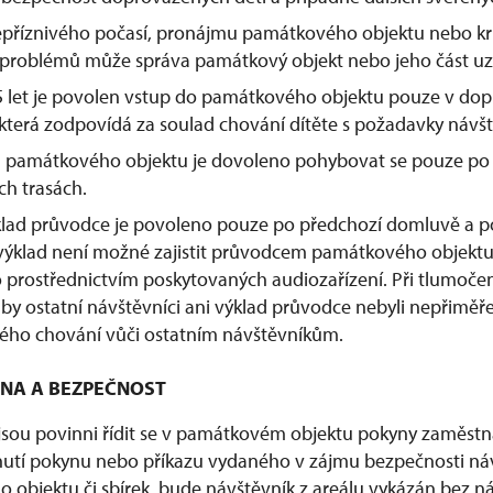
příznivého počasí, pronájmu památkového objektu nebo kri
 problémů může správa památkový objekt nebo jeho část uza
 let je povolen vstup do památkového objektu pouze v do
t, která zodpovídá za soulad chování dítěte s požadavky návš
ch památkového objektu je dovoleno pohybovat se pouze p
ch trasách.
klad průvodce je povoleno pouze po předchozí domluvě a po
 výklad není možné zajistit průvodcem památkového objektu
prostřednictvím poskytovaných audiozařízení. Při tlumočení
aby ostatní návštěvníci ani výklad průvodce nebyli nepřiměř
ného chování vůči ostatním návštěvníkům.
ANA A BEZPEČNOST
jsou povinni řídit se v památkovém objektu pokyny zaměstn
utí pokynu nebo příkazu vydaného v zájmu bezpečnosti ná
 objektu či sbírek, bude návštěvník z areálu vykázán bez 