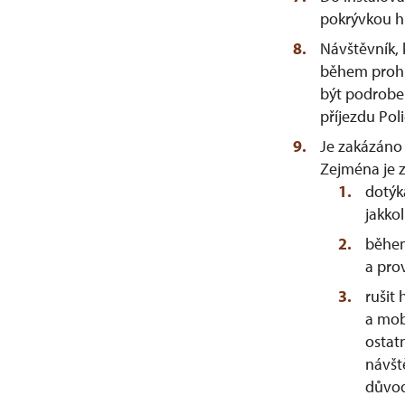
pokrývkou hl
Návštěvník, 
během prohl
být podrobe
příjezdu Pol
Je zakázáno 
Zejména je 
dotýk
jakko
během
a pro
rušit
a mob
ostat
návšt
důvod