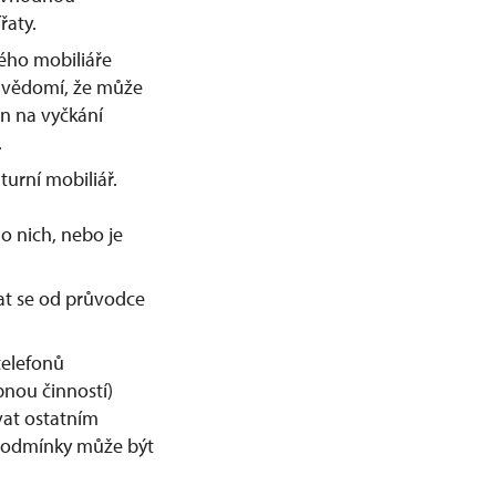
řaty.
ného mobiliáře
 vědomí, že může
n na vyčkání
.
urní mobiliář.
o nich, nebo je
at se od průvodce
telefonů
bnou činností)
vat ostatním
podmínky může být