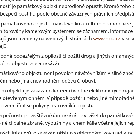
ností je památkový objekt neprodleně opustit. Kromě toho 
ebezpečí postihu podle obecně závazných právních předpisů
památkového objektu, návštěvníků a kulturního mobiliáře j
nitorovány kamerovým systémem se záznamem. Informace 
ajů jsou uvedeny na webových stránkách
www.npu.cz
v sek
ajů.
ně podezřelým z opilosti či požití drog a jiných omamných 
ého objektu zcela zakázán.
mátkového objektu není povolen návštěvníkům v silně zneč
ém nebo jinak nevhodném oděvu či obuvi.
 objektu je zakázáno kouření (včetně elektronických cigare
s otevřeným ohněm. V případě požáru nebo jiné mimořádné 
povinni řídit se pokyny pracovníků objektu.
zpečnosti je návštěvníkům zakázáno vnášet do památkovéh
elné či palné zbraně, výbušniny a chemikálie včetně jejich rep
ných interiérů je zakázán přístup s objemnými zavazadly, 