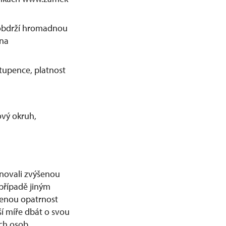
 obdrží hromadnou
 na
stupence, platnost
ový okruh,
ěnovali zvýšenou
řípadě jiným
ýšenou opatrnost
ší míře dbát o svou
ch osob.