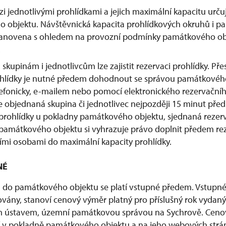
zi jednotlivými prohlídkami a jejich maximální kapacitu urču
 objektu. Návštěvnická kapacita prohlídkových okruhů i 
stanovena s ohledem na provozní podmínky památkového ob
.
upinám i jednotlivcům lze zajistit rezervaci prohlídky. Př
ohlídky je nutné předem dohodnout se správou památkového
lefonicky, e-mailem nebo pomocí elektronického rezervační
se objednaná skupina či jednotlivec nejpozději 15 minut př
prohlídky u pokladny památkového objektu, sjednaná rezerv
a památkového objektu si vyhrazuje právo doplnit předem r
ími osobami do maximální kapacity prohlídky.
NÉ
 do památkového objektu se platí vstupné předem. Vstupné a
ovány, stanoví cenový výměr platný pro příslušný rok vyda
ústavem, územní památkovou správou na Sychrově. Cenov
í v pokladně památkového objektu a na jeho webových st