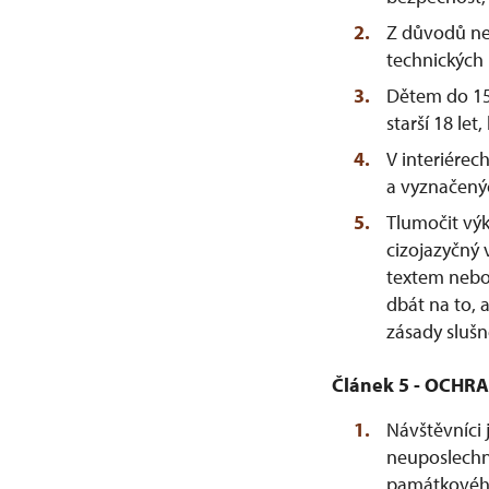
Z důvodů ne
technických
Dětem do 15
starší 18 le
V interiére
a vyznačený
Tlumočit vý
cizojazyčný
textem nebo 
dbát na to, 
zásady sluš
Článek 5 - OCHR
Návštěvníci 
neuposlechn
památkového