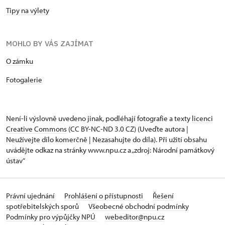
Tipy na výlety
MOHLO BY VÁS ZAJÍMAT
O zámku
Fotogalerie
Není-li výslovně uvedeno jinak, podléhají fotografie a texty
licenci
Creative Commons
(CC BY-NC-ND 3.0 CZ) (Uveďte autora |
Neužívejte dílo komerčně | Nezasahujte do díla). Při užití obsahu
uvádějte odkaz na stránky www.npu.cz a „zdroj: Národní památkový
ústav“
Právní ujednání
Prohlášení o přístupnosti
Řešení
spotřebitelských sporů
Všeobecné obchodní podmínky
Podmínky pro výpůjčky NPÚ
webeditor@npu.cz