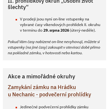
II. prohlídkový okruh „Osobní život
šlechty“
V prodeji jsou nyní on-line vstupenky na
vybrané časy víkendových prohlídek II. okruhu
v termínu do
29. srpna 2026
(úterý-neděle).
Pokud Vám časy nabízené on-line nevyhovují, můžete si
vstupenky (na jiné časy) zakoupit v otevírací době přímo
na pokladně zámku, v hotovosti nebo kartou.
Akce a mimořádné okruhy
Zamykání zámku na Hrádku
u Nechanic - podvečerní prohlídky
Jedinečné podvečerní prohlídky zámku