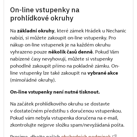
On-line vstupenky na
prohlídkové okruhy
Na
základní okruhy
, které zámek Hrádek u Nechanic
nabízí, si můžete zakoupit on-line vstupenky. Pro
nákup on-line vstupenek je na každém okruhu
vyhrazeno pouze
několik časů denně
. Pokud Vám
nabízené časy nevyhovují, můžete si vstupenky
pohodlně zakoupit přímo na pokladně zámku. On-
line vstupenky lze také zakoupit na
vybrané akce
(mimořádné okruhy).
On-line vstupenky není nutné tisknout.
Na začátek prohlídkového okruhu se dostavte
v dostatečném předstihu s doručenou vstupenkou.
Pokud vám nebyla vstupenka doručena na e-mail,
zkontrolujte nejprve složku spam/nevyžádaná pošta.
Prosíme, dbejte našich
obchodních podmínek
.