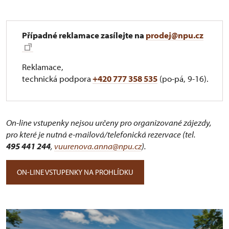
Případné reklamace zasílejte na
prodej@npu.cz
Reklamace,
technická podpora
+420 777 358 535
(po-pá, 9-16).
On-line vstupenky nejsou určeny pro organizované zájezdy,
pro které je nutná e-mailová/telefonická rezervace (tel.
495 441 244
,
vuurenova.anna@npu.cz
).
ON-LINE VSTUPENKY NA PROHLÍDKU