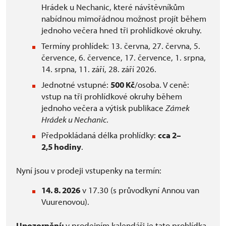
Hrádek u Nechanic, které návštěvníkům
nabídnou mimořádnou možnost projít během
jednoho večera hned tři prohlídkové okruhy.
Termíny prohlídek: 13. června, 27. června, 5.
července, 6. července, 17. července, 1. srpna,
14. srpna, 11. září, 28. září 2026.
Jednotné vstupné:
500 Kč
/osoba. V ceně:
vstup na tři prohlídkové okruhy během
jednoho večera a výtisk publikace
Zámek
Hrádek u Nechanic
.
Předpokládaná délka prohlídky:
cca 2–
2,5 hodiny
.
Nyní jsou v prodeji vstupenky na termín:
14. 8. 2026
v 17.30 (s průvodkyní Annou van
Vuurenovou).
Upozornění:
v prodejním kalendáři je tato prohlídka