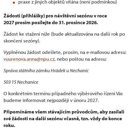
praxe z jiných objektů vítána (není podmínkou)
Žádosti (přihlášky) pro návštěvní sezónu v roce
2027 prosím posílejte do 31. prosince 2026.
Žádost ke stažení níže (bude aktualizována na další rok po
skončení sezóny).
Vyplněnou žádost odešlete, prosím, na e-mailovou adresu:
vuurenova.anna@npu.cz
, nebo poštou na adresu:
Správa státního zámku Hrádek u Nechanic
503 15 Nechanice
O konkrétním termínu případného výběrového řízení Vás
budeme informovat nejpozději v únoru 2027.
Připomínáme všem stávajícím průvodcům, aby zasílali
své žádosti na další sezónu včasně, tzn. vždy do konce
roku.