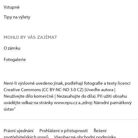
Vstupné
Tipy na výlety
MOHLO BY VÁS ZAJÍMAT
O zámku
Fotogalerie
Není-li výslovně uvedeno jinak, podléhají fotografie a texty
licenci
Creative Commons
(CC BY-NC-ND 3.0 CZ) (Uveďte autora |
Neužívejte dílo komerčně | Nezasahujte do díla). Při užití obsahu
uvádějte odkaz na stránky www.npu.cz a „zdroj: Národní památkový
ústav“
Právní ujednání
Prohlášení o přístupnosti
Řešení
spotřebitelských sporů
Všeobecné obchodní podmínky