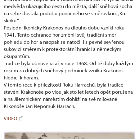
medvěda ukazujícího cestu do města, další sněhová socha
na sebe dostala podobu ponocného se směrovkou: „Ku
skoku.“
Poslední ikonický Krakonoš na dlouho dobu vznikl roku
1941. Tento ochránce hor změnil svůj tradiční směr
pohledu do hor a naopak se natočil i s pevně sevřenou
sukovicí směrem k protektorátní hranici a německým
okupantům.
Tradice byla obnovena až v roce 1968. Od té doby každým
rokem za dobrých sněhový podmínek vzniká Krakonoš
hledící k horám.
V tomto roce k příležitosti Roku Harrachů, byla tradice
stavění Krakonoše po více jak sto let letech opět porušena
a na Jilemnickém náměstím dohlíží na své milované
Krkonoše Jan Nepomuk Harrach.
VIDEO