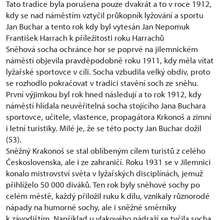
Tato tradice byla porušena pouze dvakrát a to v roce 1912,
kdy se nad náměstím vztyčil průkopník lyžování a sportu
Jan Buchar a tento rok kdy byl vytesán Jan Nepomuk
František Harrach k příležitosti roku Harrachů
Sněhová socha ochránce hor se poprvé na jilemnickém
náměstí objevila pravděpodobně roku 1911, kdy měla vítat
lyžařské sportovce v cíli. Socha vzbudila velký obdiv, proto
se rozhodlo pokračovat v tradici stavění soch ze sněhu.
První výjimkou byl rok hned následují a to rok 1912, kdy
náměstí hlídala neuvěřitelná socha stojícího Jana Buchara
sportovce, učitele, vlastence, propagátora Krkonoš a zimní
i letní turistiky. Milé je, že se této pocty Jan Buchar dožil
(53).
Sněžný Krakonoš se stal oblíbeným cílem turistů z celého
Československa, ale i ze zahraničí. Roku 1931 se v Jilemnici
konalo mistrovství světa v lyžařských disciplínách, jemuž
přihlíželo 50 000 diváků. Ten rok byly sněhové sochy po
celém městě, každý přiložil ruku k dílu, vznikaly různorodé
nápady na humorné sochy, ale i sněžné směrníky
k závodištím. Například u vlakového nádraží se tyčila socha