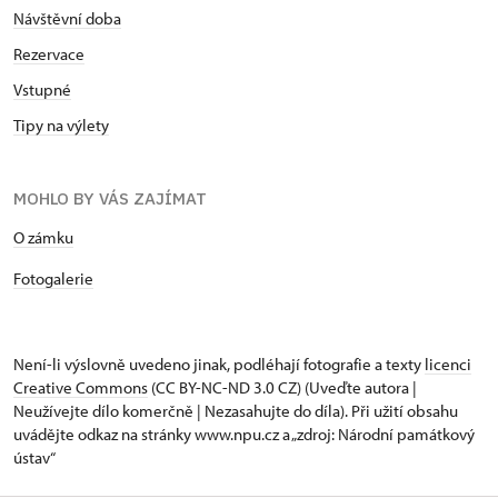
Návštěvní doba
Rezervace
Vstupné
Tipy na výlety
MOHLO BY VÁS ZAJÍMAT
O zámku
Fotogalerie
Není-li výslovně uvedeno jinak, podléhají fotografie a texty
licenci
Creative Commons
(CC BY-NC-ND 3.0 CZ) (Uveďte autora |
Neužívejte dílo komerčně | Nezasahujte do díla). Při užití obsahu
uvádějte odkaz na stránky www.npu.cz a „zdroj: Národní památkový
ústav“