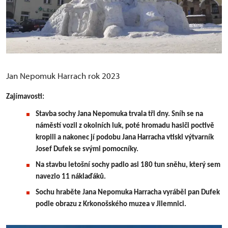
Jan Nepomuk Harrach rok 2023
Zajímavosti:
Stavba sochy Jana Nepomuka trvala tři dny. Sníh se na
náměstí vozil z okolních luk, poté hromadu hasiči poctivě
kropili a nakonec jí podobu Jana Harracha vtiskl výtvarník
Josef Dufek se svými pomocníky.
Na stavbu letošní sochy padlo asi 180 tun sněhu, který sem
navezlo 11 náklaďáků.
Sochu hraběte Jana Nepomuka Harracha vyráběl pan Dufek
podle obrazu z Krkonošského muzea v Jilemnici.