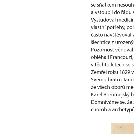
se sňatkem nesouhla
a vstoupil do řádu 
Vystudoval medicín
vlastní potřeby, 
často navštěvoval v 
šlechtice z urozen
Pozornost věnoval 
obléhali Francouzi,
v těchto letech se
Zemřel roku 1829 v
Svému bratru Janovi
ze všech oborů medi
Karel Boromejský b
Domníváme se, že z 
chorob a archetypů