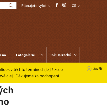
Plánujete výlet
CS
m na
Fotogalerie
Rok Harrachů
ídek v těchto termínech je již zcela
ZAVŘÍT
ové aleji. Děkujeme za pochopení.
ých
ho