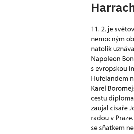
Harrac
11. 2. je svě
nemocným obět
natolik uznáva
Napoleon Bona
s evropskou in
Hufelandem neb
Karel Boromejs
cestu diplomat
zaujal císaře 
radou v Praze.
se sňatkem nes