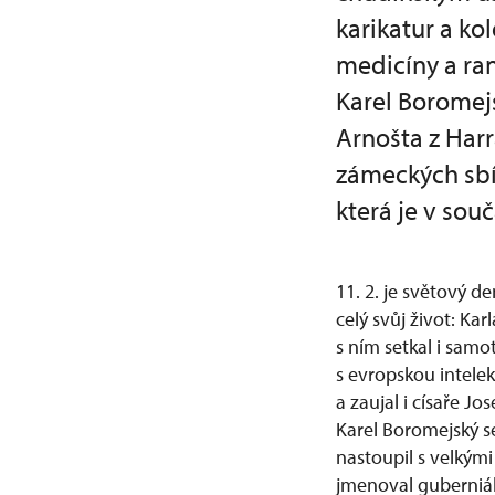
karikatur a ko
medicíny a ran
Karel Boromej
Arnošta z Harr
zámeckých sbír
která je v so
11. 2. je světový
celý svůj život: Ka
s ním setkal i sam
s evropskou intele
a zaujal i císaře Jose
Karel Boromejský se
nastoupil s velkými
jmenoval guberniáln