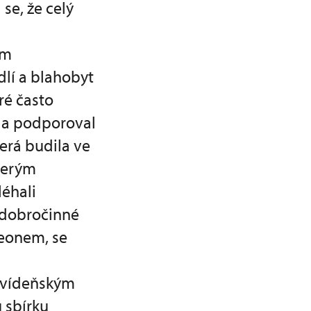
se, že celý
em
dlí a blahobyt
é často
il a podporoval
terá budila ve
kterým
léhali
 dobročinné
leonem, se
l vídeňským
 sbírku