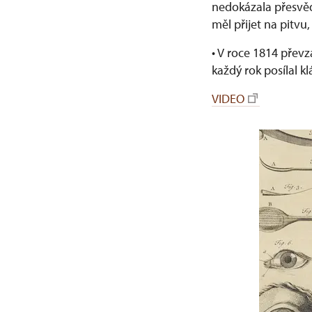
nedokázala přesvědč
měl přijet na pitvu
• V roce 1814 převz
každý rok posílal k
VIDEO