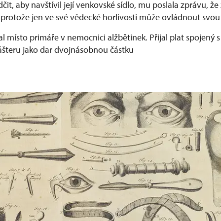
it, aby navštívil její venkovské sídlo, mu poslala zprávu, že
, protože jen ve své vědecké horlivosti může ovládnout svou
al místo primáře v nemocnici alžbětinek. Přijal plat spojený s
lášteru jako dar dvojnásobnou částku