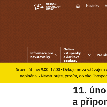
Novinky
A
Online
Informace pro
vstupenky
Pro šk
návštěvníky
a dárkové
poukazy
Srpen: út–ne: 9.00–17.00 • Děkujeme za váš zájem o 
Hrádek u Nechanic
Rok Harrachů
Člán
naplněna. • Nevstupujte, prosím, do okolí hospo
11. úno
a připo