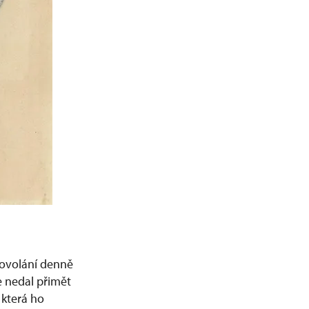
povolání denně
e nedal přimět
 která ho