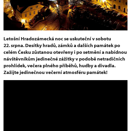
Letošní Hradozámecká noc se uskuteční v sobotu
22. srpna. Desítky hradů, zámků a dalších památek po
celém Česku zůstanou otevřeny i po setmění a nabídnou
návštěvníkům jedinečné zážitky v podobě netradičních
prohlídek, večera plného příběhů, hudby a divadla.
Zažijte jedinečnou večerní atmosféru památek!