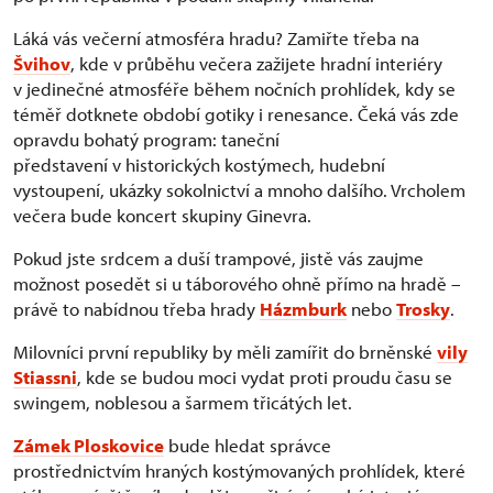
Láká vás večerní atmosféra hradu? Zamiřte třeba na
Švihov
, kde v průběhu večera zažijete hradní interiéry
v jedinečné atmosféře během nočních prohlídek, kdy se
téměř dotknete období gotiky i renesance. Čeká vás zde
opravdu bohatý program: taneční
představení v historických kostýmech, hudební
vystoupení, ukázky sokolnictví a mnoho dalšího. Vrcholem
večera bude koncert skupiny Ginevra.
Pokud jste srdcem a duší trampové, jistě vás zaujme
možnost posedět si u táborového ohně přímo na hradě –
právě to nabídnou třeba hrady
Házmburk
nebo
Trosky
.
Milovníci první republiky by měli zamířit do brněnské
vily
Stiassni
, kde se budou moci vydat proti proudu času se
swingem, noblesou a šarmem třicátých let.
Zámek Ploskovice
bude hledat správce
prostřednictvím hraných kostýmovaných prohlídek, které