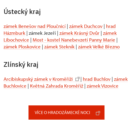
Ústecký kraj
zámek Benešov nad Ploučnicí
|
zámek Duchcov
|
hrad
Házmburk
| zámek Jezeří |
zámek Krásný Dvůr
|
zámek
Libochovice
|
Most - kostel Nanebevzetí Panny Marie
|
zámek Ploskovice
|
zámek Stekník
|
zámek Velké Březno
Zlínský kraj
Arcibiskupský zámek v Kroměříži
|
hrad Buchlov
|
zámek
Buchlovice
|
Květná Zahrada Kroměříž
|
zámek Vizovice
VÍCE O HRADOZÁMECKÉ NOCI