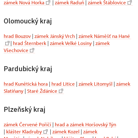
zámek Nová Horka
|
zámek Raduň
|
zámek Štáblovice
Olomoucký kraj
hrad Bouzov
|
zámek Jánský Vrch
|
zámek Náměšť na Hané
|
hrad Šternberk
|
zámek Velké Losiny
|
zámek
Všechovice
Pardubický kraj
hrad Kunětická hora
|
hrad Litice
|
zámek Litomyšl
|
zámek
Slatiňany
|
Staré Ždánice
Plzeňský kraj
zámek Červené Poříčí
|
hrad a zámek Horšovský Týn
|
klášter Kladruby
|
zámek Kozel
|
zámek