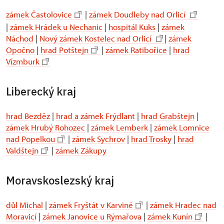
zámek Častolovice
|
zámek Doudleby nad Orlicí
|
zámek Hrádek u Nechanic
|
hospitál Kuks
|
zámek
Náchod
|
Nový zámek Kostelec nad Orlicí
|
zámek
Opočno
|
hrad Potštejn
|
zámek Ratibořice
|
hrad
Vízmburk
Liberecký kraj
hrad Bezděz
|
hrad a zámek Frýdlant
|
hrad Grabštejn
|
zámek Hrubý Rohozec
|
zámek Lemberk
|
zámek Lomnice
nad Popelkou
|
zámek Sychrov
|
hrad Trosky
|
hrad
Valdštejn
|
zámek Zákupy
Moravskoslezský kraj
důl Michal
|
zámek Fryštát v Karviné
|
zámek Hradec nad
Moravicí
|
zámek Janovice u Rýmařova
|
zámek Kunín
|