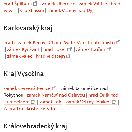
hrad Špilberk
|
zámek Uherčice
|
zámek Valtice
|
hrad
Veveří
|
vila Stiassni
|
zámek Vranov nad Dyjí
Karlovarský kraj
hrad a zámek Bečov
|
Chlum Svaté Maří, Poutní místo
|
zámek Kynžvart
|
hrad Loket
|
zámek Toužim
|
zámek Valeč
|
hrad Vildštejn
Kraj Vysočina
zámek Červená Řečice
| zámek Jaroměřice nad
Rokytnou |
zámek Náměšť nad Oslavou
|
hrad Orlík nad
Humpolcem
|
zámek Telč
|
zámek Větrný Jeníkov
|
Zahrádka - kostel sv. Víta
Královehradecký kraj