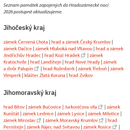
Seznam památek zapojených do Hradozámecké noci
2026 postupně aktualizujeme.
Jihočeský kraj
zámek Červená Lhota
|
hrad a zámek Český Krumlov
|
zámek Dačice
|
zámek Hluboká nad Vltavou
|
hrad a zámek
Jindřichův Hradec
|
hrad Kozí Hrádek
|
zámek
Kratochvíle
|
hrad Landštejn
|
hrad Nové Hrady
|
zámek
a dvůr Palupín
|
hrad Rožmberk
|
zámek Třeboň
|
zámek
Vimperk
|
klášter Zlatá Koruna
|
hrad Zvíkov
Jihomoravský kraj
hrad Bítov
|
zámek Bučovice
|
Jurkovičova vila
|
zámek
Kunštát
|
zámek Lednice
|
zámek Lysice
|
zámek Milotice
|
zámek Miroslav
|
zámek Moravský Krumlov
|
hrad
Pernštejn
|
zámek Rájec nad Svitavou
|
zámek Rosice
|