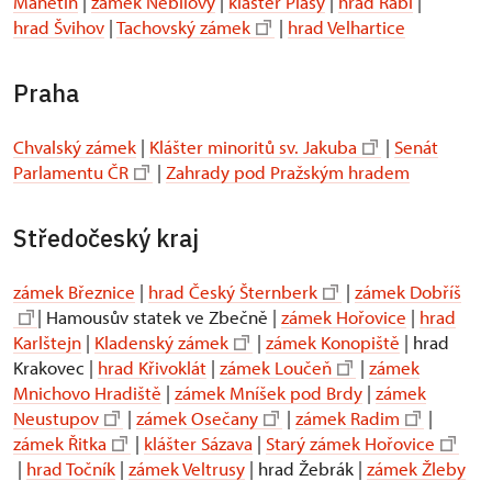
Manětín
|
zámek Nebílovy
|
klášter Plasy
|
hrad Rabí
|
hrad Švihov
|
Tachovský zámek
|
hrad Velhartice
Praha
Chvalský zámek
|
Klášter minoritů sv. Jakuba
|
Senát
Parlamentu ČR
|
Zahrady pod Pražským hradem
Středočeský kraj
zámek Březnice
|
hrad Český Šternberk
|
zámek Dobříš
| Hamousův statek ve Zbečně |
zámek Hořovice
|
hrad
Karlštejn
|
Kladenský zámek
|
zámek Konopiště
| hrad
Krakovec |
hrad Křivoklát
|
zámek Loučeň
|
zámek
Mnichovo Hradiště
|
zámek Mníšek pod Brdy
|
zámek
Neustupov
|
zámek Osečany
|
zámek Radim
|
zámek Řitka
|
klášter Sázava
|
Starý zámek Hořovice
|
hrad Točník
|
zámek Veltrusy
| hrad Žebrák |
zámek Žleby