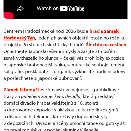
Centrem Hradozámecké noci 2026 bude
hrad a zámek
Horšovský Týn
, jeden z hlavních objektů letošního ročníku
projektu Po stopách šlechtických rodů:
Šlechta na cestách
.
Ochutnejte Japonsko všemi smysly a zažijte atmosféru
země vycházejícího slunce – čekají vás prohlídky expozice
o japonské hraběnce Mitsuko, samurajské souboje, umění
kaligrafie, poskládáte si origami, vyzkoušíte tradiční oděvy
a poslechnete si japonské bubnování.
Zámek Litomyšl
zve k návštěvě nejnovější prohlídkové
trasy
Za příběhem zámeckého divadla
, která představí
domácí divadlo hrabat Valdštejnů z 18. století
a doprovodné expozice s ukázkou kulis, replik kostýmů
a divadelních dekorací, které byly doposud skryty
v depozitářích. Divadelní scény umocní tance od gotiky až
po první republiku v podání skupiny Villanella.