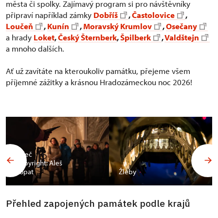
města či spolky. Zajímavý program si pro návštěvníky
připraví například zámky
Dobříš
,
Častolovice
,
Loučeň
,
Kunín
,
Moravský Krumlov
,
Osečany
a hrady
Loket
,
Český Šternberk
,
Špilberk
,
Valdštejn
a mnoho dalších.
Ať už zavítáte na kteroukoliv památku, přejeme všem
příjemné zážitky a krásnou Hradozámeckou noc 2026!
Valeč
Copyright: Aleš
Vopat
Žleby
Přehled zapojených památek podle krajů