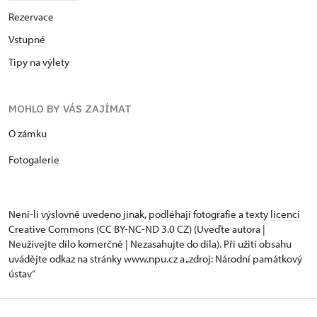
Rezervace
Vstupné
Tipy na výlety
MOHLO BY VÁS ZAJÍMAT
O zámku
Fotogalerie
Není-li výslovně uvedeno jinak, podléhají fotografie a texty
licenci
Creative Commons
(CC BY-NC-ND 3.0 CZ) (Uveďte autora |
Neužívejte dílo komerčně | Nezasahujte do díla). Při užití obsahu
uvádějte odkaz na stránky www.npu.cz a „zdroj: Národní památkový
ústav“