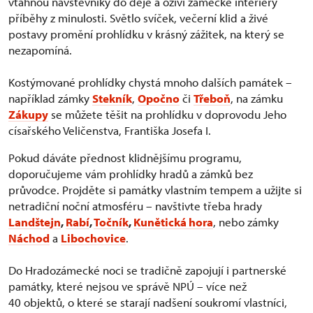
vtáhnou návštěvníky do děje a oživí zámecké interiéry
příběhy z minulosti. Světlo svíček, večerní klid a živé
postavy promění prohlídku v krásný zážitek, na který se
nezapomíná.
Kostýmované prohlídky chystá mnoho dalších památek –
například zámky
Stekník
,
Opočno
či
Třeboň
, na zámku
Zákupy
se můžete těšit na prohlídku v doprovodu Jeho
císařského Veličenstva, Františka Josefa I.
Pokud dáváte přednost klidnějšímu programu,
doporučujeme vám prohlídky hradů a zámků bez
průvodce. Projděte si památky vlastním tempem a užijte si
netradiční noční atmosféru – navštivte třeba hrady
Landštejn
,
Rabí
,
Točník
,
Kunětická hora
, nebo zámky
Náchod
a
Libochovice
.
Do Hradozámecké noci se tradičně zapojují i partnerské
památky, které nejsou ve správě NPÚ – více než
40 objektů, o které se starají nadšení soukromí vlastníci,