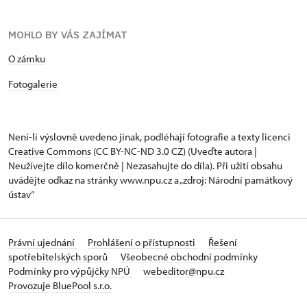
MOHLO BY VÁS ZAJÍMAT
O zámku
Fotogalerie
Není-li výslovně uvedeno jinak, podléhají fotografie a texty
licenci
Creative Commons
(CC BY-NC-ND 3.0 CZ) (Uveďte autora |
Neužívejte dílo komerčně | Nezasahujte do díla). Při užití obsahu
uvádějte odkaz na stránky www.npu.cz a „zdroj: Národní památkový
ústav“
Právní ujednání
Prohlášení o přístupnosti
Řešení
spotřebitelských sporů
Všeobecné obchodní podmínky
Podmínky pro výpůjčky NPÚ
webeditor@npu.cz
Provozuje BluePool s.r.o.