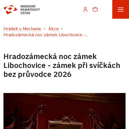
Hrádek u Nechanic
Akce
Hradozámecká noc zámek Libochovice -...
Hradozámecká noc zámek
Libochovice - zámek při svíčkách
bez průvodce 2026