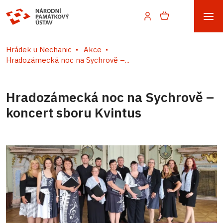
Hrádek u Nechanic
Akce
Hradozámecká noc na Sychrově –...
Hradozámecká noc na Sychrově –
koncert sboru Kvintus