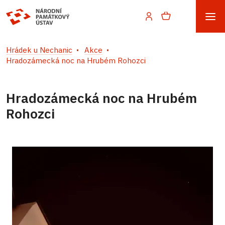
Hrádek u Nechanic
Akce
Hradozámecká noc na Hrubém Rohozci
Hradozámecká noc na Hrubém
Rohozci