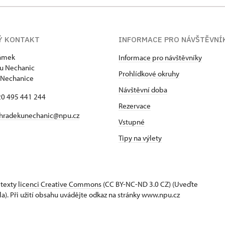
Ý KONTAKT
INFORMACE PRO NÁVŠTĚVNÍ
zámek
Informace pro návštěvníky
u Nechanic
Prohlídkové okruhy
 Nechanice
Návštěvní doba
420 495 441 244
Rezervace
hradekunechanic@npu.cz
Vstupné
Tipy na výlety
 texty
licenci Creative Commons
(CC BY-NC-ND 3.0 CZ) (Uveďte
la). Při užití obsahu uvádějte odkaz na stránky www.npu.cz