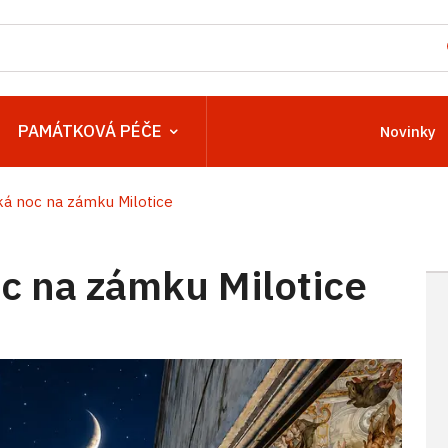
PAMÁTKOVÁ PÉČE
Novinky
á noc na zámku Milotice
 na zámku Milotice