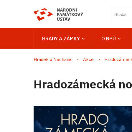
HRADY A ZÁMKY
O NPÚ
Hrádek u Nechanic
Akce
Hradozámeck
Hradozámecká noc