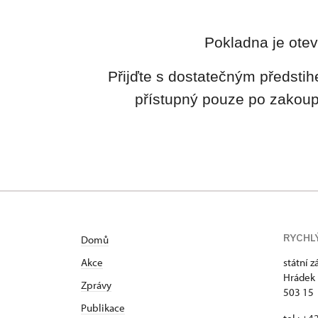
Pokladna je otev
Přijďte s dostatečným předstih
přístupný pouze po zakoup
RYCHL
Domů
Akce
státní 
Hrádek 
Zprávy
503 15
Publikace