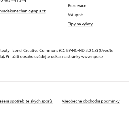
420 495 441 244
Rezervace
hradekunechanic@npu.cz
Vstupné
Tipy na výlety
 texty
licenci Creative Commons
(CC BY-NC-ND 3.0 CZ) (Uveďte
la). Při užití obsahu uvádějte odkaz na stránky www.npu.cz
ešení spotřebitelských sporů
Všeobecné obchodní podmínky