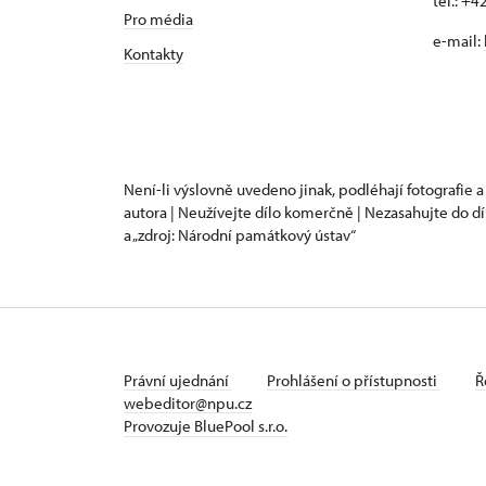
tel.: +
Pro média
e-mail:
Kontakty
Není-li výslovně uvedeno jinak, podléhají fotografie a
autora | Neužívejte dílo komerčně | Nezasahujte do dí
a „zdroj: Národní památkový ústav“
Právní ujednání
Prohlášení o přístupnosti
Ř
webeditor@npu.cz
Provozuje BluePool s.r.o.