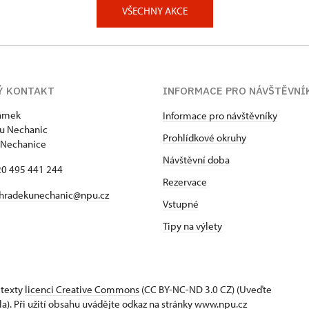
VŠECHNY AKCE
Ý KONTAKT
INFORMACE PRO NÁVŠTĚVNÍ
zámek
Informace pro návštěvníky
u Nechanic
Prohlídkové okruhy
 Nechanice
Návštěvní doba
420 495 441 244
Rezervace
hradekunechanic@npu.cz
Vstupné
Tipy na výlety
 texty
licenci Creative Commons
(CC BY-NC-ND 3.0 CZ) (Uveďte
la). Při užití obsahu uvádějte odkaz na stránky www.npu.cz