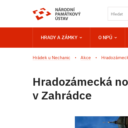
HRADY A ZÁMKY
O NPÚ
Hrádek u Nechanic
Akce
Hradozámecká 
Hradozámecká noc 
v Zahrádce