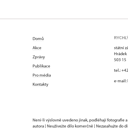
RYCHL
Domů
Akce
státní 
Hrádek 
Zprávy
503 15
Publikace
tel.: +
Pro média
e-mail:
Kontakty
Není-li výslovně uvedeno jinak, podléhají fotografie a
autora | Neužívejte dílo komerčně | Nezasahujte do dí