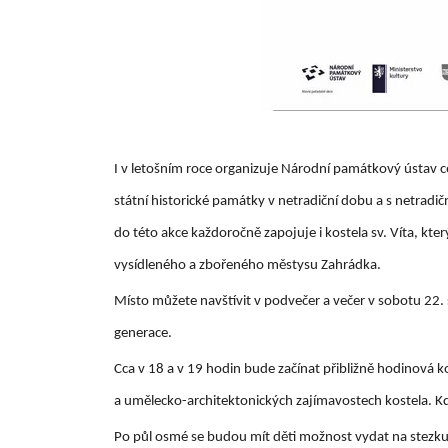
I v letošním roce organizuje Národní památkový ústav ce
státní historické památky v netradiční dobu a s netradi
do této akce každoročně zapojuje i kostela sv. Víta, kte
vysídleného a zbořeného městysu Zahrádka.
Místo můžete navštívit v podvečer a večer v sobotu 22.
generace.
Cca v 18 a v 19 hodin bude začínat přibližně hodinová
a umělecko-architektonických zajímavostech kostela. Kdo
Po půl osmé se budou mít děti možnost vydat na stezku 