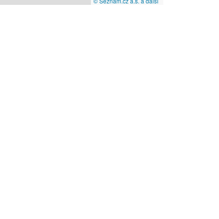
© Seznam.cz a.s. a další