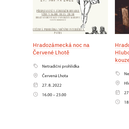
Hradozámecká noc na
Hrad
Červené Lhotě
Hlubo
kouze
Netradiční prohlídka
Ne
Červená Lhota
Hl
27. 8. 2022
27
16.00 – 23.00
18