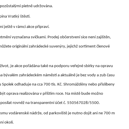
e pozůstalými pietně udržována.
ina Vratký štěstí.
í ještě v rámci akce připraví.
tmění vyznačena svíčkami. Prodej občerstvení sice není zajištěn,
můžete originální zahrádecké suvenýry, jejichž sortiment členové
 život, je akce pořádána také na podporu veřejné sbírky na opravu
na bývalém zahrádeckém náměstí a aktuálně je bez vody a zub času
avu Spolek odhaduje na cca 700 tis. Kč. Shromážděny nebo přislíbeny
hla být oprava realizována v příštím roce. Na místě bude možno
o posílat rovněž na transparentní účet č. 550567028/5500.
ásmu vodárenské nádrže, od parkoviště je nutno dojít ani ne 700 m
ní okolí.