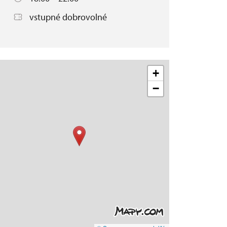
vstupné dobrovolné
+
−