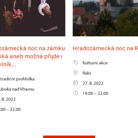
ozámecká noc na zámku
Hradozámecká noc na R
ká aneb možná přijde i
Kulturní akce
lník...
Rabí
tradiční prohlídka
27. 8. 2022
uboká nad Vltavou
19.00 – 22.00
. 8. 2022
.00 – 22.00