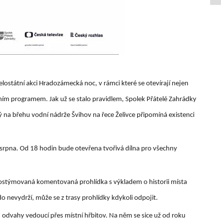
lostátní akci Hradozámecká noc, v rámci které se otevírají nejen
čním programem. Jak už se stalo pravidlem, Spolek Přátelé Zahrádky
rý na břehu vodní nádrže Švihov na řece Želivce připomíná existenci
 srpna. Od 18 hodin bude otevřena tvořivá dílna pro všechny
 kostýmovaná komentovaná prohlídka s výkladem o historii místa
 nevydrží, může se z trasy prohlídky kdykoli odpojit.
odvahy vedoucí přes místní hřbitov. Na něm se sice už od roku