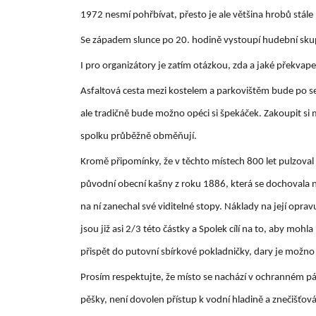
1972 nesmí pohřbívat, přesto je ale většina hrobů stál
Se západem slunce po 20. hodině vystoupí hudební skup
I pro organizátory je zatím otázkou, zda a jaké překvapen
Asfaltová cesta mezi kostelem a parkovištěm bude po se
ale tradičně bude možno opéci si špekáček. Zakoupit si 
spolku průběžně obměňují.
Kromě připomínky, že v těchto místech 800 let pulzoval
původní obecní kašny z roku 1886, která se dochovala 
na ní zanechal své viditelné stopy. Náklady na její opr
jsou již asi 2/3 této částky a Spolek cílí na to, aby mo
přispět do putovní sbírkové pokladničky, dary je možn
Prosím respektujte, že místo se nachází v ochranném p
pěšky, není dovolen přístup k vodní hladině a znečišťová