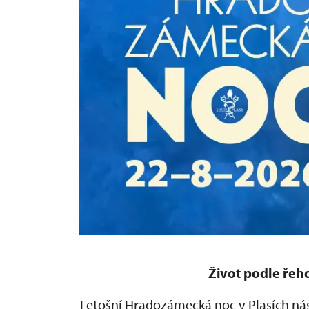
Život podle řehol
Letošní Hradozámecká noc v Plasích n