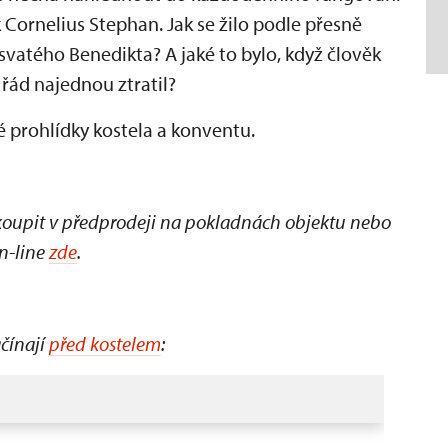
k Cornelius Stephan. Jak se žilo podle přesně
atého Benedikta? A jaké to bylo, když člověk
 řád najednou ztratil?
 prohlídky kostela a konventu.
koupit v předprodeji na pokladnách objektu nebo
n-line
zde
.
ačínají
před kostelem
: