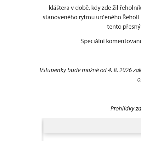
kláštera v době, kdy zde žil řeholní
stanoveného rytmu určeného Řeholí sv
tento přesný
Speciální komentované
Vstupenky bude možné od 4. 8. 2026 za
o
Prohlídky z