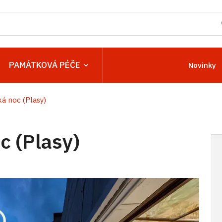
PAMÁTKOVÁ PÉČE
Novinky
 noc (Plasy)
 (Plasy)