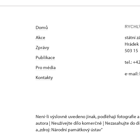
RYCHL
Domů
Akce
státní 
Hrádek 
Zprávy
503 15
Publikace
tel.: +
Pro média
e-mail:
Kontakty
Není-li výslovně uvedeno jinak, podléhají fotografie a
autora | Neužívejte dílo komerčně | Nezasahujte do dí
a „zdroj: Národní památkový ústav“