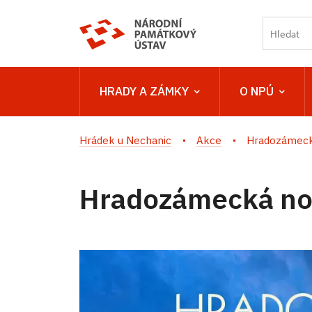
HRADY A ZÁMKY
O NPÚ
Hrádek u Nechanic
Akce
Hradozámecká
Hradozámecká noc