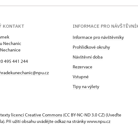
Ý KONTAKT
INFORMACE PRO NÁVŠTĚVNÍ
zámek
Informace pro návštěvníky
u Nechanic
Prohlídkové okruhy
 Nechanice
Návštěvní doba
420 495 441 244
Rezervace
hradekunechanic@npu.cz
Vstupné
Tipy na výlety
 texty
licenci Creative Commons
(CC BY-NC-ND 3.0 CZ) (Uveďte
la). Při užití obsahu uvádějte odkaz na stránky www.npu.cz