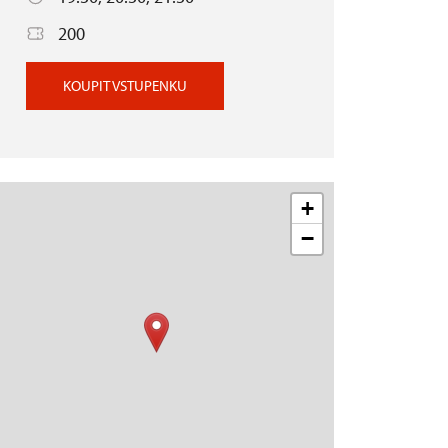
200
KOUPIT VSTUPENKU
+
−