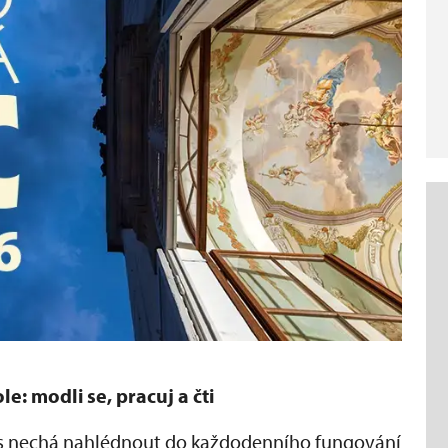
e: modli se, pracuj a čti
ás nechá nahlédnout do každodenního fungování