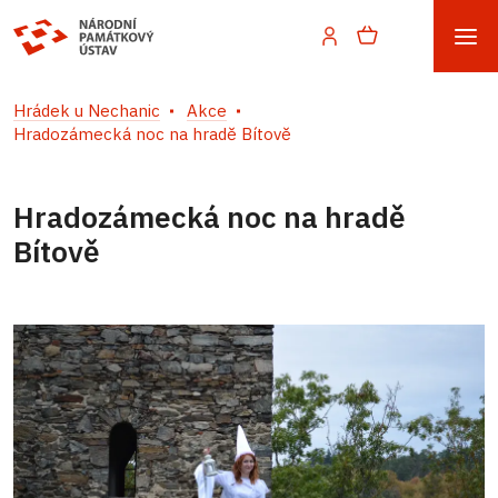
Hrádek u Nechanic
Akce
Hradozámecká noc na hradě Bítově
Hradozámecká noc na hradě
Bítově