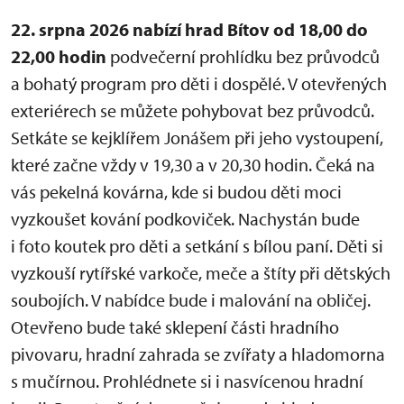
22. srpna 2026 nabízí hrad Bítov od 18,00 do
22,00 hodin
podvečerní prohlídku bez průvodců
a bohatý program pro děti i dospělé. V otevřených
exteriérech se můžete pohybovat bez průvodců.
Setkáte se kejklířem Jonášem při jeho vystoupení,
které začne vždy v 19,30 a v 20,30 hodin. Čeká na
vás pekelná kovárna, kde si budou děti moci
vyzkoušet kování podkoviček. Nachystán bude
i foto koutek pro děti a setkání s bílou paní. Děti si
vyzkouší rytířské varkoče, meče a štíty při dětských
soubojích. V nabídce bude i malování na obličej.
Otevřeno bude také sklepení části hradního
pivovaru, hradní zahrada se zvířaty a hladomorna
s mučírnou. Prohlédnete si i nasvícenou hradní