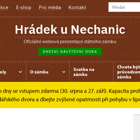
kce
E-shop
Pro média
Kontakt
Hrádek u Nechanic
oficiální webová prezentace státního zámku
DNEŠNÍ NÁVŠTĚVNÍ DOBA
Chcete být
Svatba na
oly
O zámku
průvodce
zámku
zámku
dny se vstupem zdarma (30. srpna a 27. září). Kapacita prohl
níky
Prohlídkové okruhy
Hostinské pokoje
dářského dvora a dbejte zvýšené opatrnosti při pohybu v lip