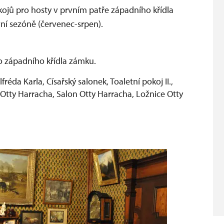
okojů pro hosty v prvním patře západního křídla
vní sezóně (červenec-srpen).
ro západního křídla zámku.
fréda Karla, Císařský salonek, Toaletní pokoj II.,
 Otty Harracha, Salon Otty Harracha, Ložnice Otty