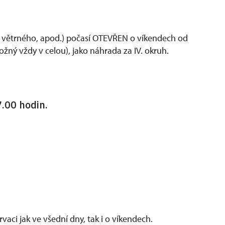
, větrného, apod.) počasí OTEVŘEN o víkendech od
ožný vždy v celou), jako náhrada za IV. okruh.
.00 hodin.
aci jak ve všední dny, tak i o víkendech.