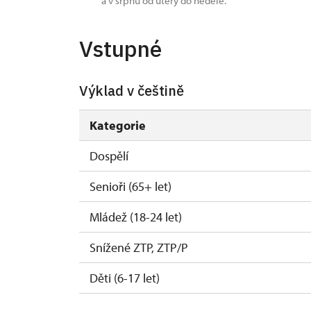
a v srpnu od úterý do neděle.
Vstupné
Výklad v češtině
Kategorie
Dospělí
Senioři (65+ let)
Mládež (18-24 let)
Snížené ZTP, ZTP/P
Děti (6-17 let)
Děti (0-5 let)