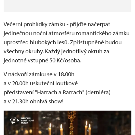
Večerní prohlídky zámku - přijďte načerpat
jedinečnou noční atmosféru romantického zámku
uprostřed hlubokých lesů. Zpřístupněné budou
všechny okruhy. Každý jednotlivý okruh za
jednotné vstupné 50 Kč/osoba.
V nádvoří zámku se v 18.00h
a v 20.00h uskuteční loutkové
představení "Harrach a Rarrach" (derniéra)
a v 21.30h ohnivá show!