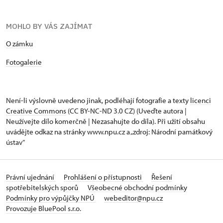
MOHLO BY VÁS ZAJÍMAT
O zámku
Fotogalerie
Není-li výslovně uvedeno jinak, podléhají fotografie a texty
licenci
Creative Commons
(CC BY-NC-ND 3.0 CZ) (Uveďte autora |
Neužívejte dílo komerčně | Nezasahujte do díla). Při užití obsahu
uvádějte odkaz na stránky www.npu.cz a „zdroj: Národní památkový
ústav“
Právní ujednání
Prohlášení o přístupnosti
Řešení
spotřebitelských sporů
Všeobecné obchodní podmínky
Podmínky pro výpůjčky NPÚ
webeditor@npu.cz
Provozuje BluePool s.r.o.