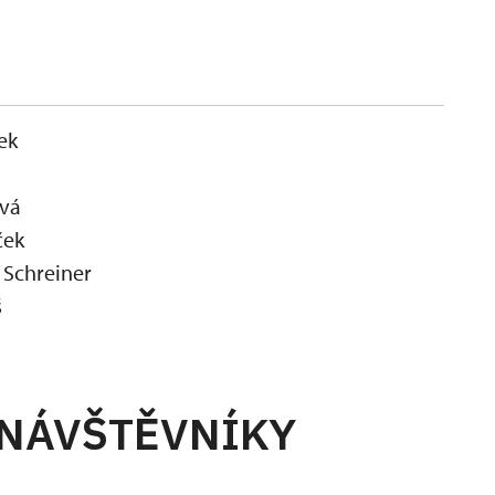
ek
ová
ček
n Schreiner
š
 NÁVŠTĚVNÍKY