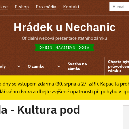
kce
E-shop
Pro média
Kontakt
Hrádek u Nechanic
oficiální webová prezentace státního zámku
DNEŠNÍ NÁVŠTĚVNÍ DOBA
Chcete být
Svatba na
oly
O zámku
průvodce
zámku
zámku
dny se vstupem zdarma (30. srpna a 27. září). Kapacita prohl
bejda - Kultura pod...
dářského dvora a dbejte zvýšené opatrnosti při pohybu v lip
a - Kultura pod