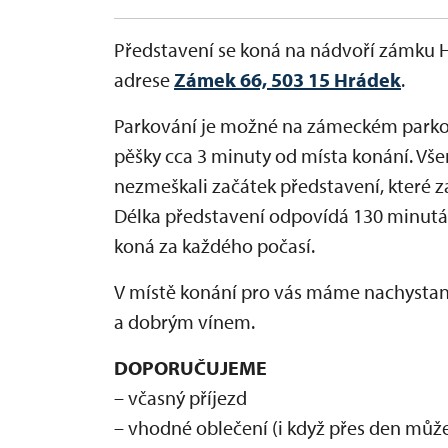
Představení se koná na nádvoří zámku H
adrese
Zámek 66, 503 15 Hrádek
.
Parkování je možné na zámeckém parkovi
pěšky cca 3 minuty od místa konání. Vš
nezmeškali začátek představení, které za
Délka představení odpovídá 130 minutá
koná za každého počasí.
V místě konání pro vás máme nachystané
a dobrým vínem.
DOPORUČUJEME
– včasný příjezd
– vhodné oblečení (i když přes den může 