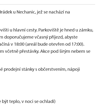
rádek u Nechanic, jež se nachází na
šti u hlavní cesty. Parkoviště je hned u zámku,
em doporučujeme včasný příjezd, abyste
číná v 18:00 (areál bude otevřen od 17:00).
m včetně přestávky. Akce pod širým nebem se
 prodejní stánky s občerstvením, nápoji
být teplo, v noci se ochladí)