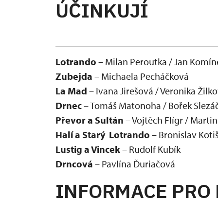
ÚČINKUJÍ
Lotrando
– Milan Peroutka / Jan Komín
Zubejda
– Michaela Pecháčková
La Mad
– Ivana Jirešová / Veronika Žilk
Drnec
– Tomáš Matonoha / Bořek Slezá
Převor a Sultán
– Vojtěch Flígr / Marti
Halí a Starý Lotrando
– Bronislav Koti
Lustig a Vincek
– Rudolf Kubík
Drncová
– Pavlína Ďuriačová
INFORMACE PRO