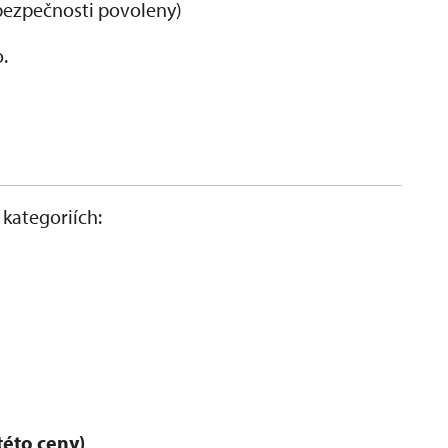
 bezpečnosti povoleny)
.
kategoriích:
této ceny)