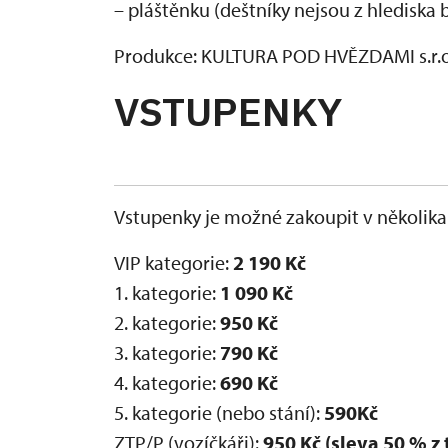
– pláštěnku (deštníky nejsou z hlediska
Produkce: KULTURA POD HVĚZDAMI s.r.o
VSTUPENKY
Vstupenky je možné zakoupit v několika 
VIP kategorie:
2 190 Kč
1. kategorie:
1 090 Kč
2. kategorie:
950 Kč
3. kategorie:
790 Kč
4. kategorie:
690 Kč
5. kategorie (nebo stání):
590Kč
ZTP/P (vozíčkáři):
950 Kč (sleva 50 % z 