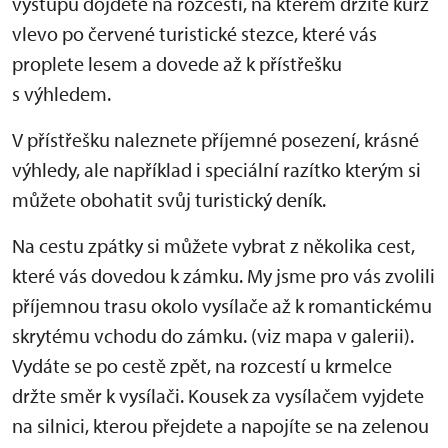
výstupu dojdete na rozcestí, na kterém držíte kurz
vlevo po červené turistické stezce, které vás
proplete lesem a dovede až k přístřešku
s výhledem.
V přístřešku naleznete příjemné posezení, krásné
výhledy, ale například i speciální razítko kterým si
můžete obohatit svůj turistický deník.
Na cestu zpátky si můžete vybrat z několika cest,
které vás dovedou k zámku. My jsme pro vás zvolili
příjemnou trasu okolo vysílače až k romantickému
skrytému vchodu do zámku. (viz mapa v galerii).
Vydáte se po cestě zpět, na rozcestí u krmelce
držte směr k vysílači. Kousek za vysílačem vyjdete
na silnici, kterou přejdete a napojíte se na zelenou