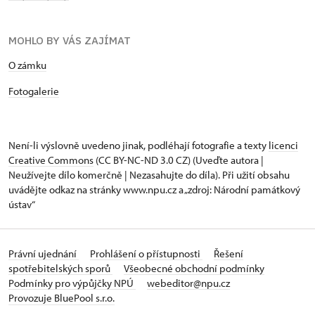
MOHLO BY VÁS ZAJÍMAT
O zámku
Fotogalerie
Není-li výslovně uvedeno jinak, podléhají fotografie a texty
licenci
Creative Commons
(CC BY-NC-ND 3.0 CZ) (Uveďte autora |
Neužívejte dílo komerčně | Nezasahujte do díla). Při užití obsahu
uvádějte odkaz na stránky www.npu.cz a „zdroj: Národní památkový
ústav“
Právní ujednání
Prohlášení o přístupnosti
Řešení
spotřebitelských sporů
Všeobecné obchodní podmínky
Podmínky pro výpůjčky NPÚ
webeditor@npu.cz
Provozuje BluePool s.r.o.