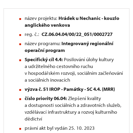
název projektu:
Hrádek u Nechanic - kouzlo
anglického venkova
reg. č.:
CZ.06.04.04/00/22_051/0002727
název programu:
Integrovaný regionální
operační program
Specifický cíl 4.4:
Posilování úlohy kultury
a udržitelného cestovního ruchu
v hospodářském rozvoji, sociálním začleňování
a sociálních inovacích
výzva č. 51 IROP - Památky - SC 4.4. (MRR)
číslo priority 06.04:
Zlepšení kvality
a dostupnosti sociálních a zdravotních služeb,
vzdělávací infrastruktury a rozvoj kulturního
dědictví
právní akt byl vydán 25. 10. 2023