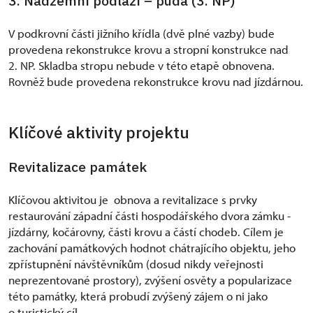
3. Nadzemní podlaží – půda (3. NP)
V podkrovní části jižního křídla (dvě plné vazby) bude
provedena rekonstrukce krovu a stropní konstrukce nad
2. NP. Skladba stropu nebude v této etapě obnovena.
Rovněž bude provedena rekonstrukce krovu nad jízdárnou.
Klíčové aktivity projektu
Revitalizace památek
Klíčovou aktivitou je obnova a revitalizace s prvky
restaurování západní části hospodářského dvora zámku -
jízdárny, kočárovny, části krovu a částí chodeb. Cílem je
zachování památkových hodnot chátrajícího objektu, jeho
zpřístupnění návštěvníkům (dosud nikdy veřejnosti
neprezentované prostory), zvýšení osvěty a popularizace
této památky, která probudí zvýšený zájem o ni jako
o turistický cíl.