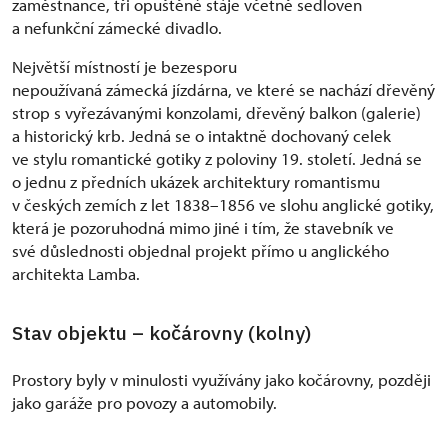
zaměstnance, tři opuštěné stáje včetně sedloven
a nefunkční zámecké divadlo.
Největší místností je bezesporu
nepoužívaná zámecká jízdárna, ve které se nachází dřevěný
strop s vyřezávanými konzolami, dřevěný balkon (galerie)
a historický krb. Jedná se o intaktně dochovaný celek
ve stylu romantické gotiky z poloviny 19. století. Jedná se
o jednu z předních ukázek architektury romantismu
v českých zemích z let 1838–1856 ve slohu anglické gotiky,
která je pozoruhodná mimo jiné i tím, že stavebník ve
své důslednosti objednal projekt přímo u anglického
architekta Lamba.
Stav objektu – kočárovny (kolny)
Prostory byly v minulosti využívány jako kočárovny, později
jako garáže pro povozy a automobily.