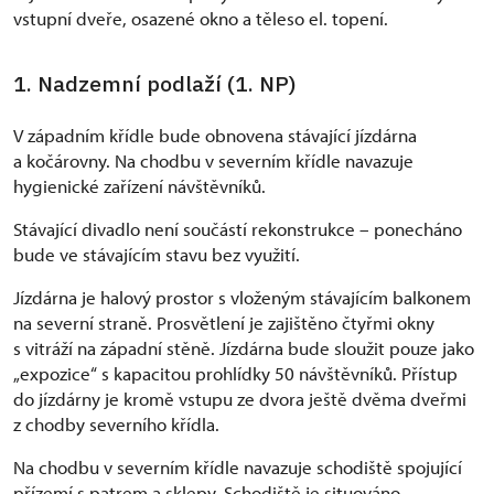
vstupní dveře, osazené okno a těleso el. topení.
1. Nadzemní podlaží (1. NP)
V západním křídle bude obnovena stávající jízdárna
a kočárovny. Na chodbu v severním křídle navazuje
hygienické zařízení návštěvníků.
Stávající divadlo není součástí rekonstrukce – ponecháno
bude ve stávajícím stavu bez využití.
Jízdárna je halový prostor s vloženým stávajícím balkonem
na severní straně. Prosvětlení je zajištěno čtyřmi okny
s vitráží na západní stěně. Jízdárna bude sloužit pouze jako
„expozice“ s kapacitou prohlídky 50 návštěvníků. Přístup
do jízdárny je kromě vstupu ze dvora ještě dvěma dveřmi
z chodby severního křídla.
Na chodbu v severním křídle navazuje schodiště spojující
přízemí s patrem a sklepy. Schodiště je situováno