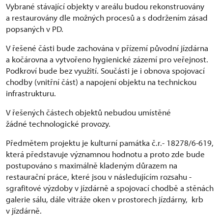
Vybrané stávající objekty v areálu budou rekonstruovány
a restaurovány dle možných procesů a s dodržením zásad
popsaných v PD.
V řešené části bude zachována v přízemí původní jízdárna
a kočárovna a vytvořeno hygienické zázemí pro veřejnost.
Podkroví bude bez využití. Součásti je i obnova spojovací
chodby (vnitřní část) a napojení objektu na technickou
infrastrukturu.
V řešených částech objektů nebudou umístěné
žádné technologické provozy.
Předmětem projektu je kulturní památka č.r.- 18278/6-619,
která představuje významnou hodnotu a proto zde bude
postupováno s maximálně kladeným důrazem na
restaurační práce, které jsou v následujícím rozsahu -
sgrafitové výzdoby v jízdárně a spojovací chodbě a stěnách
galerie sálu, dále vitráže oken v prostorech jízdárny, krb
v jízdárně.