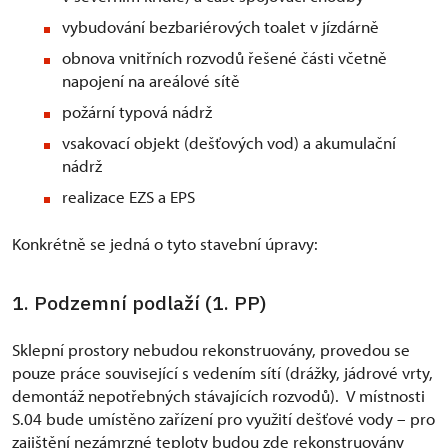
vybudování bezbariérových toalet v jízdárně
obnova vnitřních rozvodů řešené části včetně
napojení na areálové sítě
požární typová nádrž
vsakovací objekt (dešťových vod) a akumulační
nádrž
realizace EZS a EPS
Konkrétně se jedná o tyto stavební úpravy:
1. Podzemní podlaží (1. PP)
Sklepní prostory nebudou rekonstruovány, provedou se
pouze práce související s vedením sítí (drážky, jádrové vrty,
demontáž nepotřebných stávajících rozvodů). V místnosti
S.04 bude umístěno zařízení pro využití dešťové vody – pro
zajištění nezámrzné teploty budou zde rekonstruovány