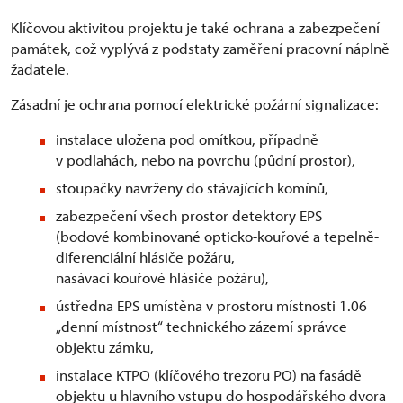
Klíčovou aktivitou projektu je také ochrana a zabezpečení
památek, což vyplývá z podstaty zaměření pracovní náplně
žadatele.
Zásadní je ochrana pomocí elektrické požární signalizace:
instalace uložena pod omítkou, případně
v podlahách, nebo na povrchu (půdní prostor),
stoupačky navrženy do stávajících komínů,
zabezpečení všech prostor detektory EPS
(bodové kombinované opticko-kouřové a tepelně-
diferenciální hlásiče požáru,
nasávací kouřové hlásiče požáru),
ústředna EPS umístěna v prostoru místnosti 1.06
„denní místnost“ technického zázemí správce
objektu zámku,
instalace KTPO (klíčového trezoru PO) na fasádě
objektu u hlavního vstupu do hospodářského dvora