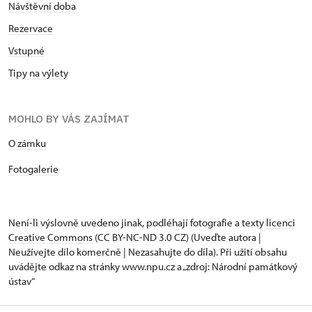
Návštěvní doba
Rezervace
Vstupné
Tipy na výlety
MOHLO BY VÁS ZAJÍMAT
O zámku
Fotogalerie
Není-li výslovně uvedeno jinak, podléhají fotografie a texty
licenci
Creative Commons
(CC BY-NC-ND 3.0 CZ) (Uveďte autora |
Neužívejte dílo komerčně | Nezasahujte do díla). Při užití obsahu
uvádějte odkaz na stránky www.npu.cz a „zdroj: Národní památkový
ústav“