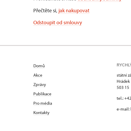
Přečtěte si,
jak nakupovat
Odstoupit od smlouvy
RYCHL
Domů
Akce
státní 
Hrádek 
Zprávy
503 15
Publikace
tel.: +
Pro média
e-mail:
Kontakty