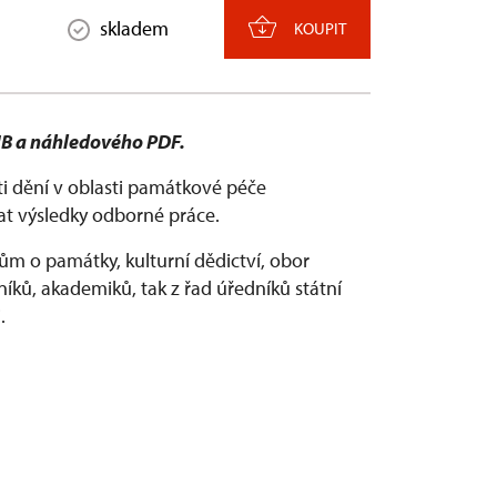
skladem
KOUPIT
UB a
náhledového PDF
.
sti dění v oblasti památkové péče
at výsledky odborné práce.
ům o památky, kulturní dědictví, obor
rníků, akademiků, tak z řad úředníků státní
.