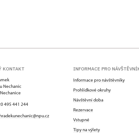
Ý KONTAKT
INFORMACE PRO NÁVŠTĚVNÍ
zámek
Informace pro návštěvníky
u Nechanic
Prohlídkové okruhy
 Nechanice
Návštěvní doba
420 495 441 244
Rezervace
hradekunechanic@npu.cz
Vstupné
Tipy na výlety