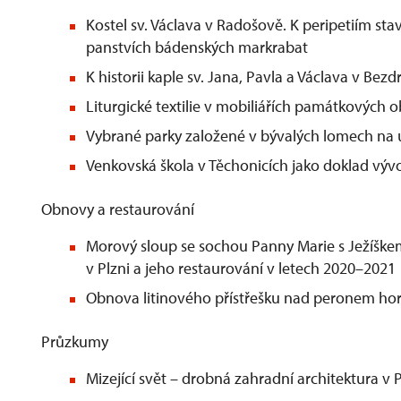
Kostel sv. Václava v Radošově. K peripetiím s
panstvích bádenských markrabat
K historii kaple sv. Jana, Pavla a Václava v Bezd
Liturgické textilie v mobiliářích památkových 
Vybrané parky založené v bývalých lomech na
Venkovská škola v Těchonicích jako doklad výv
Obnovy a restaurování
Morový sloup se sochou Panny Marie s Ježíške
v Plzni a jeho restaurování v letech 2020–2021
Obnova litinového přístřešku nad peronem hor
Průzkumy
Mizející svět – drobná zahradní architektura v 