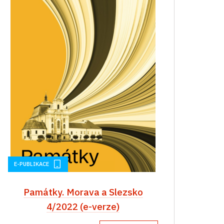
E-PUBLIKACE
Památky. Morava a Slezsko
4/2022 (e-verze)