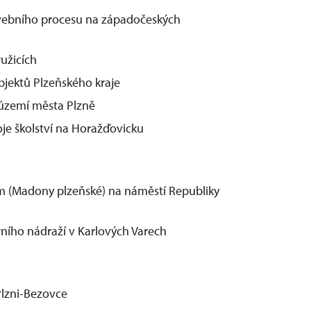
tavebního procesu na západočeských
ružicích
objektů Plzeňského kraje
 území města Plzně
oje školství na Horažďovicku
m (Madony plzeňské) na náměstí Republiky
ního nádraží v Karlových Varech
Plzni-Bezovce