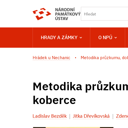
HRADY A ZÁMKY
O NPÚ
Hrádek u Nechanic
Metodika průzkumu, dok
Metodika průzkum
koberce
Ladislav Bezděk
|
Jitka Dřevíkovská
|
Zden