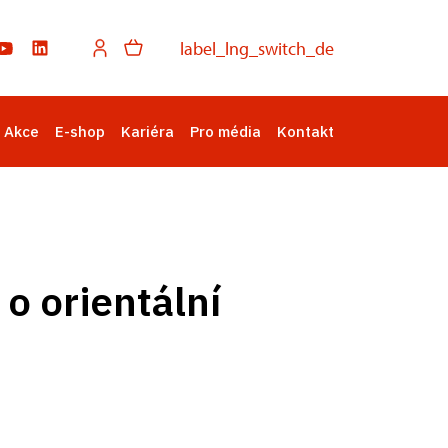
label_lng_switch_de
Akce
E-shop
Kariéra
Pro média
Kontakt
o orientální