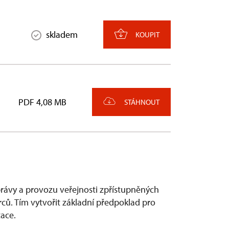
skladem
KOUPIT
PDF 4,08 MB
STÁHNOUT
správy a provozu veřejnosti zpřístupněných
ů. Tím vytvořit základní předpoklad pro
tace.