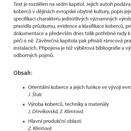
Text je rozdělen na sedm kapitol. Jejich autoři podávaj
koberců v dějinách evropské obytné kultury, popis jej
specifikaci charakteru jednotlivých významných výrobn
pravidla průzkumu, evidence a klasifikace koberců, pro
dokumentace a především dnes tolik potřebné rady k p
péči o ně. Závěrečná kapitola pak přináší rámcová pr
instalacích. Připojena je též výběrová bibliografie a v
odborných pojmů.
Obsah:
Orientální koberce a jejich funkce ve vývoji ev
J. Štulc
Výroba koberců, techniky a materiály
J. Dřevíkovská, Z. Klimtová
Hlavní produkční oblasti
Z. Klimtová