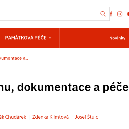
PAMÁTKOVÁ PÉČE
Novinky
umentace a...
u, dokumentace a péče 
ěk Chudárek
|
Zdenka Klimtová
|
Josef Štulc