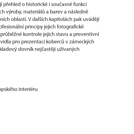
í přehled o historické i současné funkci
ich výroby, materiálů a barev a následně
ích oblastí. V dalších kapitolách pak uvádějí
fesionální principy jejich fotografické
růběžné kontrole jejich stavu a preventivní
avidla pro prezentaci koberců v zámeckých
ýkladový slovník nejčastěji užívaných
ropského interiéru