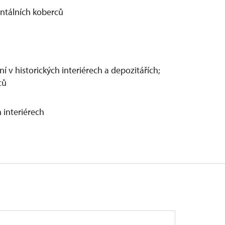
entálních koberců
í v historických interiérech a depozitářích;
ců
 interiérech