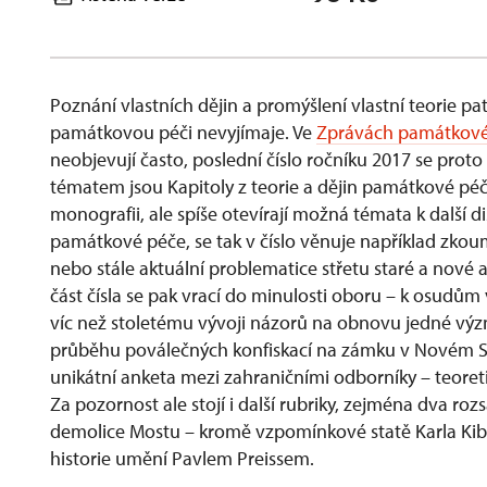
Poznání vlastních dějin a promýšlení vlastní teorie p
památkovou péči nevyjímaje. Ve
Zprávách památkové
neobjevují často, poslední číslo ročníku 2017 se proto
tématem jsou Kapitoly z teorie a dějin památkové péče
monografii, ale spíše otevírají možná témata k další di
památkové péče, se tak v číslo věnuje například zk
nebo
st
ále aktuální problematice
st
řetu staré a nové 
čá
st
čísla se pak vrací do minulosti oboru – k osudům
víc
ne
ž stoletému vývoji názorů na obnovu jedné vý
průběhu poválečných konfiskací na zámku v Novém Str
unikátní anketa mezi zahraničními odborníky – teore
Za pozornost ale stojí i další rubriky, zejména dva rozs
demolice Mostu – kromě vzpomínkové statě Karla Kib
historie umění Pavlem Preissem.