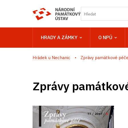
HRADY A ZÁMKY
O NPÚ
Hrádek u Nechanic
Zprávy památkové péč
Zprávy památkov