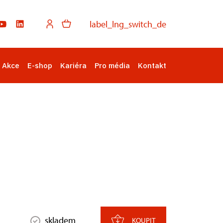
label_lng_switch_de
Akce
E-shop
Kariéra
Pro média
Kontakt
skladem
KOUPIT