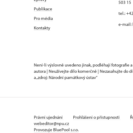
503 15
Publikace
tel.: +
Pro média
e-mail:
Kontakty
Není-li výslovně uvedeno jinak, podléhají fotografie a
autora | Neužívejte dílo komerčně | Nezasahujte do dí
a „zdroj: Národní památkový ústav“
Právní ujednání
Prohlášení o přístupnosti
Ř
webeditor@npu.cz
Provozuje BluePool s.r.o.