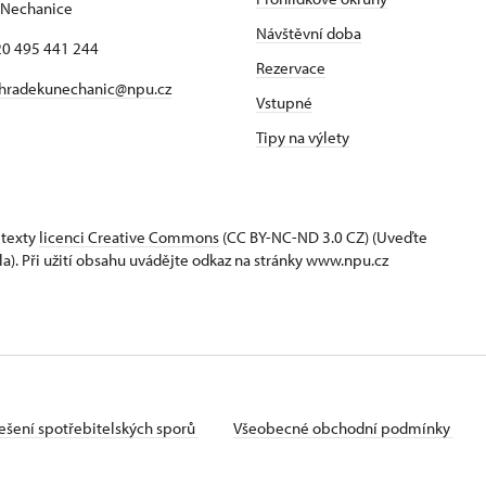
 Nechanice
Návštěvní doba
420 495 441 244
Rezervace
hradekunechanic@npu.cz
Vstupné
Tipy na výlety
 texty
licenci Creative Commons
(CC BY-NC-ND 3.0 CZ) (Uveďte
la). Při užití obsahu uvádějte odkaz na stránky www.npu.cz
ešení spotřebitelských sporů
Všeobecné obchodní podmínky