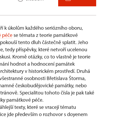
atří k úkolům každého seriózního oboru,
 péče
se témata z teorie památkové
 pokouší tento dluh částečně splatit. Jeho
, tedy příspěvky, které netvoří ucelenou
skusi. Kromě otázky, co to vlastně je teorie
oumání hodnot a hodnocení památek
architektury v historickém prostředí. Druhá
 všestranné osobnosti Břetislava Štorma,
znamné českobudějovické památky, nebo
ánově. Specialitou tohoto čísla je pak také
tiky památkové péče.
áhlejší texty, které se vracejí tématu
ice jde především o rozhovor s doyenem