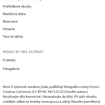
Prohlídkové okruhy
Návštěvní doba
Rezervace
Vstupné
Tipy na výlety
MOHLO BY VÁS ZAJÍMAT
O zámku
Fotogalerie
Není-li výslovně uvedeno jinak, podléhají fotografie a texty
licenci
Creative Commons
(CC BY-NC-ND 3.0 CZ) (Uveďte autora |
Neužívejte dílo komerčně | Nezasahujte do díla). Při užití obsahu
uvádějte odkaz na stránky www.npu.cz a „zdroj: Národní památkový