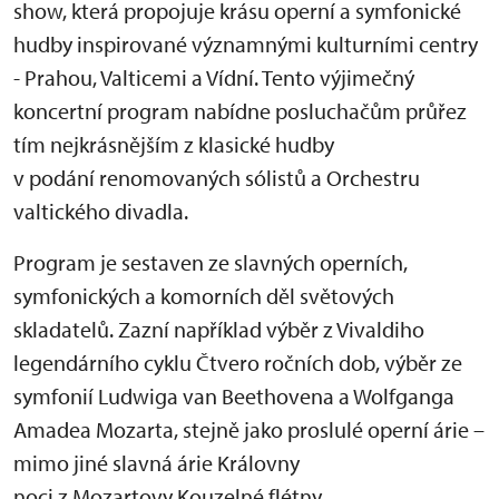
show, která propojuje krásu operní a symfonické
hudby inspirované významnými kulturními centry
- Prahou, Valticemi a Vídní. Tento výjimečný
koncertní program nabídne posluchačům průřez
tím nejkrásnějším z klasické hudby
v podání renomovaných sólistů a Orchestru
valtického divadla.
Program je sestaven ze slavných operních,
symfonických a komorních děl světových
skladatelů. Zazní například výběr z Vivaldiho
legendárního cyklu Čtvero ročních dob, výběr ze
symfonií Ludwiga van Beethovena a Wolfganga
Amadea Mozarta, stejně jako proslulé operní árie –
mimo jiné slavná árie Královny
noci z Mozartovy Kouzelné flétny.