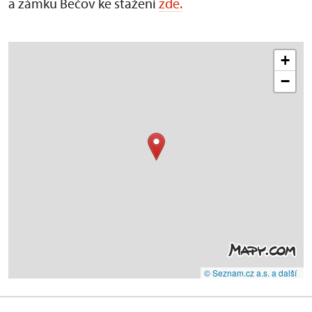
a zámku Bečov ke stažení
zde.
+
−
© Seznam.cz a.s. a další