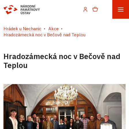
Hrádek u Nechanic
Akce
Hradozámecká noc v Bečově nad Teplou
Hradozámecká noc v Bečově nad
Teplou