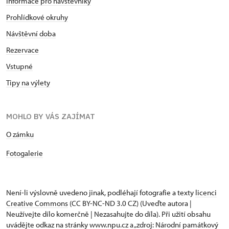
Informace pro návštěvníky
Prohlídkové okruhy
Návštěvní doba
Rezervace
Vstupné
Tipy na výlety
MOHLO BY VÁS ZAJÍMAT
O zámku
Fotogalerie
Není-li výslovně uvedeno jinak, podléhají fotografie a texty
licenci
Creative Commons
(CC BY-NC-ND 3.0 CZ) (Uveďte autora |
Neužívejte dílo komerčně | Nezasahujte do díla). Při užití obsahu
uvádějte odkaz na stránky www.npu.cz a „zdroj: Národní památkový