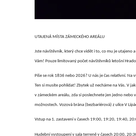
UTAJENÁ MÍSTA ZÁMECKÉHO AREÁLU
Jste návštěvník, který chce vidět i to, co mu je utajen
Vám! Pouze limitovaný počet návštěvníků letošní Hrad
Píše se rok 1836 nebo 2026? U nás je čas relativní. Na
Ten si musíte pohlídat! Zbytek už necháme na Vás. V jaké
v zámeckém areálu, zda si poslechnete jen jedno nebo v
možnostech. Vozová brána (bezbariérová) z ulice V Líp
Vstup na 1. zastavení v časech 19:00, 19:20, 19:40, 20
Hudební vystoupení v sala terreně v časech 20:00, 20:3