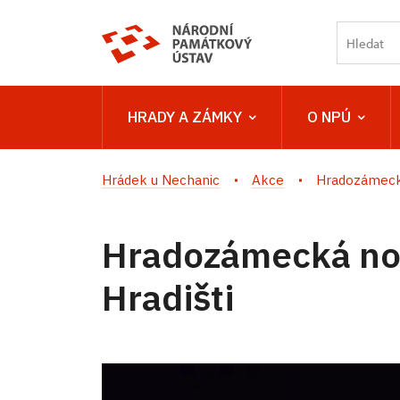
HRADY A ZÁMKY
O NPÚ
Hrádek u Nechanic
Akce
Hradozámecká
Hradozámecká no
Hradišti