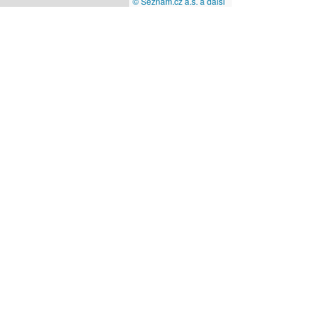
© Seznam.cz a.s. a další