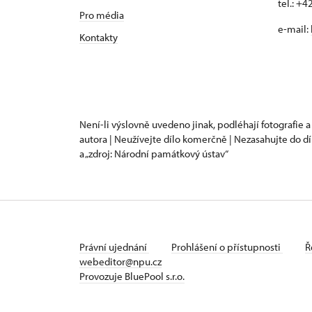
tel.: +
Pro média
e-mail:
Kontakty
Není-li výslovně uvedeno jinak, podléhají fotografie a
autora | Neužívejte dílo komerčně | Nezasahujte do dí
a „zdroj: Národní památkový ústav“
Právní ujednání
Prohlášení o přístupnosti
Ř
webeditor@npu.cz
Provozuje BluePool s.r.o.