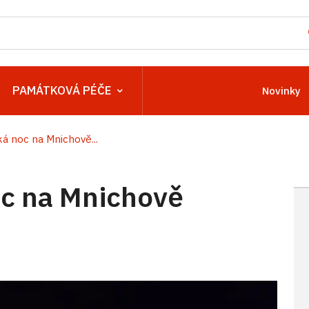
PAMÁTKOVÁ PÉČE
Novinky
 noc na Mnichově...
c na Mnichově