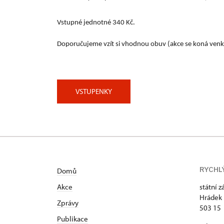
Vstupné jednotné 340 Kč.
Doporučujeme vzít si vhodnou obuv (akce se koná venku
VSTUPENKY
RYCHL
Domů
Akce
státní 
Hrádek 
Zprávy
503 15
Publikace