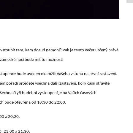
o a vstoupit tam, kam dosud nemohl? Pak je tento večer určený právě
ozámecké noci bude mít tu možnost!
 vstupence bude uveden okamžik Vašeho vstupu na první zastavení.
m pořadí projdete všechna další zastavení, kolik času strávíte
šechna čtyři hudební vystoupení je na Vašich časových
ách bude otevřena od 18:30 do 22:00.
:00 a 20:20.
0, 21:00 a 21:30.