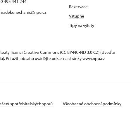
420 495 441 244
Rezervace
hradekunechanic@npu.cz
Vstupné
Tipy na výlety
 texty
licenci Creative Commons
(CC BY-NC-ND 3.0 CZ) (Uveďte
la). Při užití obsahu uvádějte odkaz na stránky www.npu.cz
ešení spotřebitelských sporů
Všeobecné obchodní podmínky