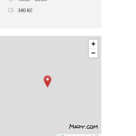
340 Kč
+
−