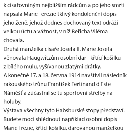
k císařovniným nejbližším rádcům a
po
jeho smrti
napsala Marie Terezie tklivý kondolenční dopis
jeho ženě, jehož dodnes dochovaný text odráží
velkou úctu a vážnost, v níž Beřicha Viléma
chovala.
Druhá manželka císaře Josefa II. Marie Josefa
věnovala Haugwitzům osobní dar - křtící košilku
z bílého mulu, vyšívanou zlatými drátky.
A konečně 17. a 18. června 1914 navštívil následník
rakouského trůnu František Fertinand d'Este
Náměšť a zúčastnil se tu sportovní
st
řelby na
holuby.
Výstava všechny tyto Habsburské stopy představí.
Budete moci shlédnout například osobní dopis
Marie Trezie, křtící košilku, darovanou manželkou