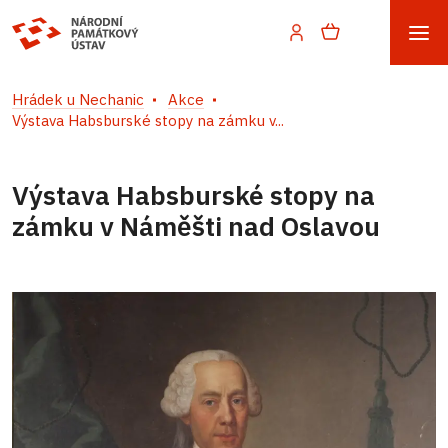
Hrádek u Nechanic
Akce
Výstava Habsburské stopy na zámku v...
Výstava Habsburské stopy na
zámku v Náměšti nad Oslavou