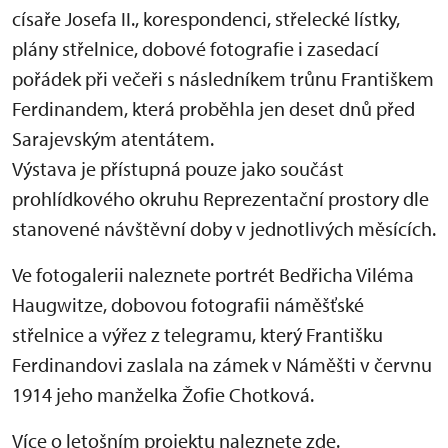
císaře Josefa II., korespondenci,
st
řelecké lístky,
plány
st
řelnice, dobové fotografie i zasedací
po
řádek při večeři s následníkem trůnu Františkem
Ferdinandem, která proběhla jen deset dnů před
Sarajevským atentátem.
Výstava je přístupná pouze jako součást
prohlídkového okruhu Reprezentační prostory dle
stanovené návštěvní doby v jednotlivých měsících.
Ve fotogalerii naleznete portrét Bedřicha Viléma
Haugwitze, dobovou fotografii náměšťské
střelnice a výřez z telegramu, který Františku
Ferdinandovi zaslala na zámek v Náměšti v červnu
1914 jeho manželka Žofie Chotková.
Více o letošním projektu naleznete zde.