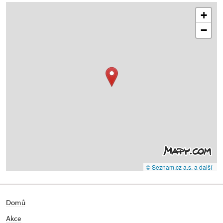
+
−
© Seznam.cz a.s. a další
Domů
Akce