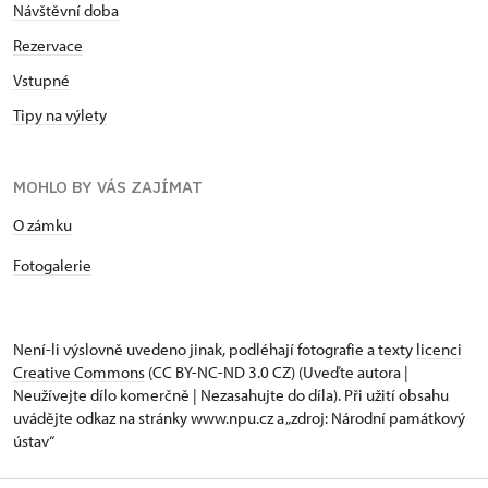
Návštěvní doba
Rezervace
Vstupné
Tipy na výlety
MOHLO BY VÁS ZAJÍMAT
O zámku
Fotogalerie
Není-li výslovně uvedeno jinak, podléhají fotografie a texty
licenci
Creative Commons
(CC BY-NC-ND 3.0 CZ) (Uveďte autora |
Neužívejte dílo komerčně | Nezasahujte do díla). Při užití obsahu
uvádějte odkaz na stránky www.npu.cz a „zdroj: Národní památkový
ústav“