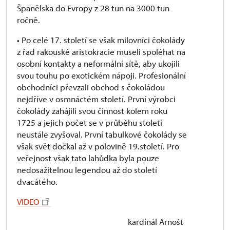
Španělska do Evropy z 28 tun na 3000 tun
ročně.
• Po celé 17. století se však milovníci čokolády
z řad rakouské aristokracie museli spoléhat na
osobní kontakty a neformální sítě, aby ukojili
svou touhu po exotickém nápoji. Profesionální
obchodníci převzali obchod s čokoládou
nejdříve v osmnáctém století. První výrobci
čokolády zahájili svou činnost kolem roku
1725 a jejich počet se v průběhu století
neustále zvyšoval. První tabulkové čokolády se
však svět dočkal až v polovině 19.století. Pro
veřejnost však tato lahůdka byla pouze
nedosažitelnou legendou až do století
dvacátého.
VIDEO
kardinál Arnošt