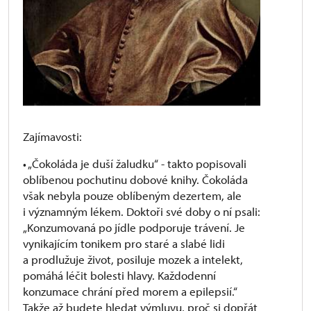
Zajímavosti:
• „Čokoláda je duší žaludku“ - takto popisovali
oblíbenou pochutinu dobové knihy. Čokoláda
však nebyla pouze oblíbeným dezertem, ale
i významným lékem. Doktoři své doby o ní psali:
„Konzumovaná po jídle podporuje trávení. Je
vynikajícím tonikem pro staré a slabé lidi
a prodlužuje život, posiluje mozek a intelekt,
pomáhá léčit bolesti hlavy. Každodenní
konzumace chrání před morem a epilepsií.“
Takže až budete hledat výmluvu, proč si dopřát