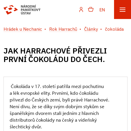
EN
Hrádek u Nechanic
Rok Harrachů
Články
čokoláda
JAK HARRACHOVÉ PŘIVEZLI
PRVNÍ ČOKOLÁDU DO ČECH.
Čokoláda v 17. století patřila mezi pochutinu
a lék evropské elity. Prvními, kdo čokoládu
přivezl do Českých zemí, byli právě Harrachové.
Není divu, že se díky svým dobrým stykům se
španělským dvorem stali jedním z hlavních
distributorů čokolády na český a vídeňský
šlechtický dvůr.