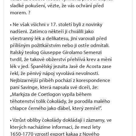
sladké pokušení, vězte, že vás ochrání před
morem. ?
• Ne však všichni v 17. století byli z novinky
nadšeni. Zatímco někteří ji chválili jako
všestranný lék a delikatesu, jiní varovali před
přílišným požitkářstvím nebo ji ostře odmítali.
Italský teolog Giuseppe Girolamo Semenzi
tvrdil, že takové obžerství přehřívá krev a mění
lék v jed. Španělský jezuita Jasé de Acosta zase
řekl, že pěnivý nápoj vyvolává nevolnosti.
Nejbizarnější příběh pochází z korespondence
paní Savinge, která napsala své dceři, že:
„Markýza de Coetlogon vypila během
těhotenství tolik čokolády, že porodila malého
chlapce černého jako ďábel, který zemřel“.
• Vzrůst obliby čokolády dokládají i záznamy, ve
kterých nacházíme informaci, že mezi lety
1650-1770 vzrostl export kakaa z Nového