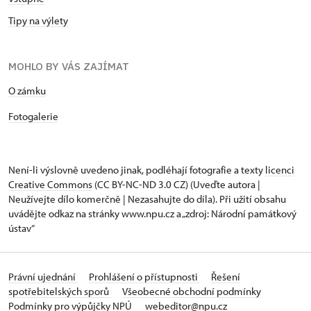
Tipy na výlety
MOHLO BY VÁS ZAJÍMAT
O zámku
Fotogalerie
Není-li výslovně uvedeno jinak, podléhají fotografie a texty
licenci
Creative Commons
(CC BY-NC-ND 3.0 CZ) (Uveďte autora |
Neužívejte dílo komerčně | Nezasahujte do díla). Při užití obsahu
uvádějte odkaz na stránky www.npu.cz a „zdroj: Národní památkový
ústav“
Právní ujednání
Prohlášení o přístupnosti
Řešení
spotřebitelských sporů
Všeobecné obchodní podmínky
Podmínky pro výpůjčky NPÚ
webeditor@npu.cz