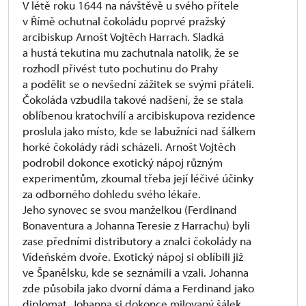
V létě roku 1644 na návštěvě u svého přítele
v Římě ochutnal čokoládu poprvé pražský
arcibiskup Arnošt Vojtěch Harrach. Sladká
a hustá tekutina mu zachutnala natolik, že se
rozhodl přivést tuto pochutinu do Prahy
a podělit se o nevšední zážitek se svými přáteli.
Čokoláda vzbudila takové nadšení, že se stala
oblíbenou kratochvílí a arcibiskupova rezidence
proslula jako místo, kde se labužníci nad šálkem
horké čokolády rádi scházeli. Arnošt Vojtěch
podrobil dokonce exotický nápoj různým
experimentům, zkoumal třeba její léčivé účinky
za odborného dohledu svého lékaře.
Jeho synovec se svou manželkou (Ferdinand
Bonaventura a Johanna Teresie z Harrachu) byli
zase předními distributory a znalci čokolády na
Vídeňském dvoře. Exotický nápoj si oblíbili již
ve Španělsku, kde se seznámili a vzali. Johanna
zde působila jako dvorní dáma a Ferdinand jako
diplomat. Johanna si dokonce milovaný šálek