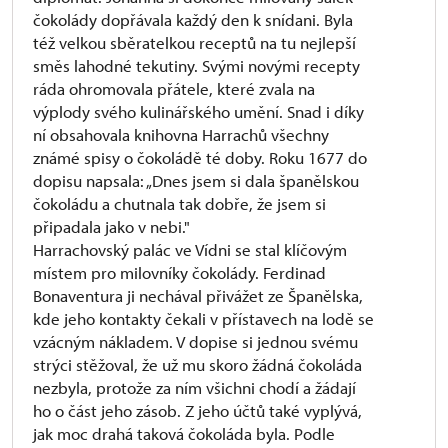
čokolády dopřávala každý den k snídani. Byla
též velkou sběratelkou receptů na tu nejlepší
směs lahodné tekutiny. Svými novými recepty
ráda ohromovala přátele, které zvala na
výplody svého kulinářského umění. Snad i díky
ní obsahovala knihovna Harrachů všechny
známé spisy o čokoládě té doby. Roku 1677 do
dopisu napsala: „Dnes jsem si dala španělskou
čokoládu a chutnala tak dobře, že jsem si
připadala jako v nebi."
Harrachovský palác ve Vídni se stal klíčovým
místem pro milovníky čokolády. Ferdinad
Bonaventura ji nechával přivážet ze Španělska,
kde jeho kontakty čekali v přístavech na lodě se
vzácným nákladem. V dopise si jednou svému
strýci stěžoval, že už mu skoro žádná čokoláda
nezbyla, protože za ním všichni chodí a žádají
ho o část jeho zásob. Z jeho účtů také vyplývá,
jak moc drahá taková čokoláda byla. Podle